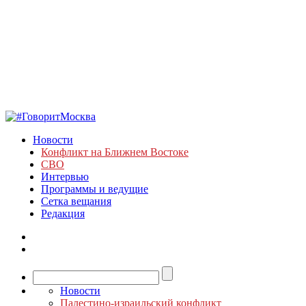
Новости
Конфликт на Ближнем Востоке
СВО
Интервью
Программы и ведущие
Сетка вещания
Редакция
Новости
Палестино-израильский конфликт