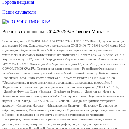
Города вещания
Наши слушатели
Все права защищены. 2014-2026 © «Говорит Москва»
Сетевое издание «ГОВОРИТМОСКВА.РУ/GOVORITMOSKVA.RU». Предназначено для
лиц старше 16 лет. Свидетельство о регистрации СМИ Эл № 77-64961 от 04 марта 2016
года выдано Федеральной службой по надзору в сфере связи, информационных
технологий и массовых коммуникаций (Роскомнадзор). Адрес: 123298, Москва, ул. 3-я
Хорошевская, дом 12, пом. 22. Учредитель Общество с ограниченной ответственностью
«РУ ФМ» (123298 Москва, ул. 3-я Хорошевская, дом 12, пом. 22). Доменное имя сайта
GOVORITMOSKVA.RU. Территория распространения – Российская Федерация и
зарубежные страны. Языки: русский и английский. Главный редактор Бабаян Роман
Георгиевич. Email: info@govoritmoskva.ru. Номер телефона: +7 (495) 950-62-26
*Экстремистские и террористические организации, запрещенные в Российской
Федерации: «Правый сектор», «Украинская повстанческая армия» (УПА), «ИГИЛ»,
«Джабхат Фатх аш-Шам» (бывшая «Джабхат ан-Нусра», «Джебхат ан-Нусра»),
Коалиция исламских группировок «Хайят Тахрир аш-Шам», Национал-Большевистская
партия, «Аль-Каида», «УНА-УНСО», «Талибан», «Меджлис крымско-татарского
народа», «Свидетели Иеговы», «Мизантропик Дивижн», «Братство» Корчинского,
«Артподготовка», Религиозная организация «Управленческий центр Свидетелей Иеговы
в России» и входящие в ее структуру местные религиозные организации.
Информация, размещенная на портале, а именно: текстовые материалы, элементы
дизайна, логотипы, товарные знаки, фотографии, видео и аудио охраняются
законодательством Российской Федерации и международными нормами права и не