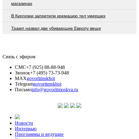
магазинах
В Киргизии запретили кремацию тел умерших
Трамп назвал две убивающие Европу вещи
Связь с эфиром
СМС
+7 (925) 88-88-948
Звонок
+7 (495) 73-73-948
MAX
govoritmskbot
Telegram
govoritmskbot
Письмо
info@govoritmoskva.ru
Новости
Интервью
Программы и ведущие