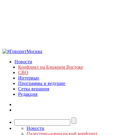
Новости
Конфликт на Ближнем Востоке
СВО
Интервью
Программы и ведущие
Сетка вещания
Редакция
Новости
Палестино-израильский конфликт