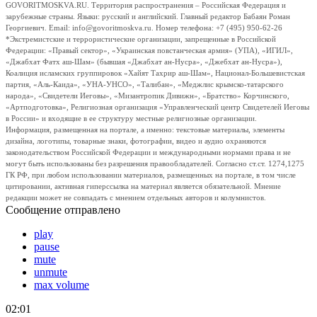
GOVORITMOSKVA.RU. Территория распространения – Российская Федерация и
зарубежные страны. Языки: русский и английский. Главный редактор Бабаян Роман
Георгиевич. Email: info@govoritmoskva.ru. Номер телефона: +7 (495) 950-62-26
*Экстремистские и террористические организации, запрещенные в Российской
Федерации: «Правый сектор», «Украинская повстанческая армия» (УПА), «ИГИЛ»,
«Джабхат Фатх аш-Шам» (бывшая «Джабхат ан-Нусра», «Джебхат ан-Нусра»),
Коалиция исламских группировок «Хайят Тахрир аш-Шам», Национал-Большевистская
партия, «Аль-Каида», «УНА-УНСО», «Талибан», «Меджлис крымско-татарского
народа», «Свидетели Иеговы», «Мизантропик Дивижн», «Братство» Корчинского,
«Артподготовка», Религиозная организация «Управленческий центр Свидетелей Иеговы
в России» и входящие в ее структуру местные религиозные организации.
Информация, размещенная на портале, а именно: текстовые материалы, элементы
дизайна, логотипы, товарные знаки, фотографии, видео и аудио охраняются
законодательством Российской Федерации и международными нормами права и не
могут быть использованы без разрешения правообладателей. Согласно ст.ст. 1274,1275
ГК РФ, при любом использовании материалов, размещенных на портале, в том числе
цитировании, активная гиперссылка на материал является обязательной. Мнение
редакции может не совпадать с мнением отдельных авторов и колумнистов.
Сообщение отправлено
play
pause
mute
unmute
max volume
02:01