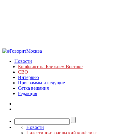
Новости
Конфликт на Ближнем Востоке
СВО
Интервью
Программы и ведущие
Сетка вещания
Редакция
Новости
Палестино-израильский конфликт