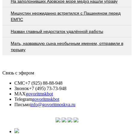
На заполонивших Азовское море медуз нашли управу
Мишустин неожиданно встретился с Пашиняном перед
ЕМПС
Назван главный недостаток удалённой работы
Мать, назвавшую сына необычным именем, отправили в
тюрьму
Связь с эфиром
СМС
+7 (925) 88-88-948
Звонок
+7 (495) 73-73-948
MAX
govoritmskbot
Telegram
govoritmskbot
Письмо
info@govoritmoskva.ru