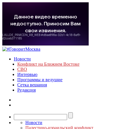
Новости
Конфликт на Ближнем Востоке
СВО
Интервью
Программы и ведущие
Сетка вещания
Редакция
Новости
Палестино-израильский конфликт