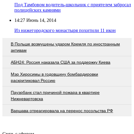
Под Тамбовом водитель-школьник с приятелем забросал
полицейских камнями
14:27
Июнь 14, 2014
Из нижегородского монастыря похитили 11 икон
В Польше возмущены ударом Кремля по иностранным
активам
АБН24: Россия наказала США за поддержку Киева
Мэр Хиросимы в годовщину бомбардировки
раскритиковал Россию
Пауэрбанк стал причиной пожара в квартире
Нижневартовска
Варшава отреагировала на перенос посольства РФ
Связь с эфиром