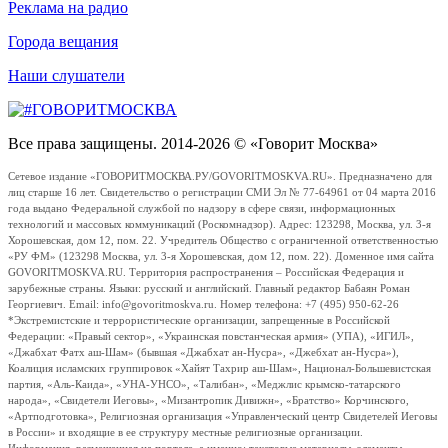
Реклама на радио
Города вещания
Наши слушатели
Все права защищены. 2014-2026 © «Говорит Москва»
Сетевое издание «ГОВОРИТМОСКВА.РУ/GOVORITMOSKVA.RU». Предназначено для
лиц старше 16 лет. Свидетельство о регистрации СМИ Эл № 77-64961 от 04 марта 2016
года выдано Федеральной службой по надзору в сфере связи, информационных
технологий и массовых коммуникаций (Роскомнадзор). Адрес: 123298, Москва, ул. 3-я
Хорошевская, дом 12, пом. 22. Учредитель Общество с ограниченной ответственностью
«РУ ФМ» (123298 Москва, ул. 3-я Хорошевская, дом 12, пом. 22). Доменное имя сайта
GOVORITMOSKVA.RU. Территория распространения – Российская Федерация и
зарубежные страны. Языки: русский и английский. Главный редактор Бабаян Роман
Георгиевич. Email: info@govoritmoskva.ru. Номер телефона: +7 (495) 950-62-26
*Экстремистские и террористические организации, запрещенные в Российской
Федерации: «Правый сектор», «Украинская повстанческая армия» (УПА), «ИГИЛ»,
«Джабхат Фатх аш-Шам» (бывшая «Джабхат ан-Нусра», «Джебхат ан-Нусра»),
Коалиция исламских группировок «Хайят Тахрир аш-Шам», Национал-Большевистская
партия, «Аль-Каида», «УНА-УНСО», «Талибан», «Меджлис крымско-татарского
народа», «Свидетели Иеговы», «Мизантропик Дивижн», «Братство» Корчинского,
«Артподготовка», Религиозная организация «Управленческий центр Свидетелей Иеговы
в России» и входящие в ее структуру местные религиозные организации.