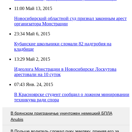
11:00
Май 13, 2015
Новосибирский областной суд признал законным арест
организатора Монстрации
23:34
Май 6, 2015
Кубанские школьники сломали 82 надгробия на
кладбище
13:29
Май 2, 2015
Идеолога Монстрации в Новосибирске Лоскутова
арестовали на 10 суток
07:43
Янв. 24, 2015
В Красноярске студент сообщил о ложном минировании
техникума ради спора
В брянском приграничье уничтожен немецкий БПЛА
Anubis
В Польше водитель сломал руку земляку, приняв его за