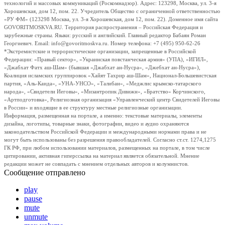
технологий и массовых коммуникаций (Роскомнадзор). Адрес: 123298, Москва, ул. 3-я
Хорошевская, дом 12, пом. 22. Учредитель Общество с ограниченной ответственностью
«РУ ФМ» (123298 Москва, ул. 3-я Хорошевская, дом 12, пом. 22). Доменное имя сайта
GOVORITMOSKVA.RU. Территория распространения – Российская Федерация и
зарубежные страны. Языки: русский и английский. Главный редактор Бабаян Роман
Георгиевич. Email: info@govoritmoskva.ru. Номер телефона: +7 (495) 950-62-26
*Экстремистские и террористические организации, запрещенные в Российской
Федерации: «Правый сектор», «Украинская повстанческая армия» (УПА), «ИГИЛ»,
«Джабхат Фатх аш-Шам» (бывшая «Джабхат ан-Нусра», «Джебхат ан-Нусра»),
Коалиция исламских группировок «Хайят Тахрир аш-Шам», Национал-Большевистская
партия, «Аль-Каида», «УНА-УНСО», «Талибан», «Меджлис крымско-татарского
народа», «Свидетели Иеговы», «Мизантропик Дивижн», «Братство» Корчинского,
«Артподготовка», Религиозная организация «Управленческий центр Свидетелей Иеговы
в России» и входящие в ее структуру местные религиозные организации.
Информация, размещенная на портале, а именно: текстовые материалы, элементы
дизайна, логотипы, товарные знаки, фотографии, видео и аудио охраняются
законодательством Российской Федерации и международными нормами права и не
могут быть использованы без разрешения правообладателей. Согласно ст.ст. 1274,1275
ГК РФ, при любом использовании материалов, размещенных на портале, в том числе
цитировании, активная гиперссылка на материал является обязательной. Мнение
редакции может не совпадать с мнением отдельных авторов и колумнистов.
Сообщение отправлено
play
pause
mute
unmute