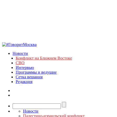
Новости
Конфликт на Ближнем Востоке
СВО
Интервью
Программы и ведущие
Сетка вещания
Редакция
Новости
Палестино-израильский конфликт