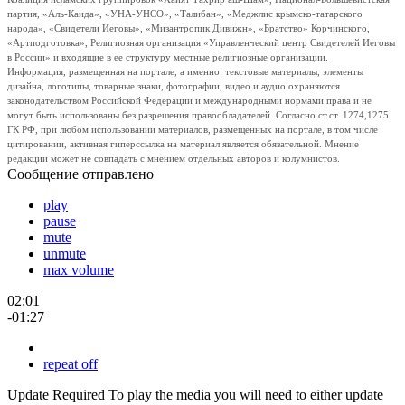
партия, «Аль-Каида», «УНА-УНСО», «Талибан», «Меджлис крымско-татарского
народа», «Свидетели Иеговы», «Мизантропик Дивижн», «Братство» Корчинского,
«Артподготовка», Религиозная организация «Управленческий центр Свидетелей Иеговы
в России» и входящие в ее структуру местные религиозные организации.
Информация, размещенная на портале, а именно: текстовые материалы, элементы
дизайна, логотипы, товарные знаки, фотографии, видео и аудио охраняются
законодательством Российской Федерации и международными нормами права и не
могут быть использованы без разрешения правообладателей. Согласно ст.ст. 1274,1275
ГК РФ, при любом использовании материалов, размещенных на портале, в том числе
цитировании, активная гиперссылка на материал является обязательной. Мнение
редакции может не совпадать с мнением отдельных авторов и колумнистов.
Сообщение отправлено
play
pause
mute
unmute
max volume
02:01
-01:27
repeat off
Update Required
To play the media you will need to either update