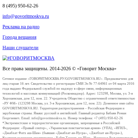
8 (495) 950-62-26
info@govoritmoskva.ru
Реклама на радио
Города вещания
Наши слушатели
Все права защищены. 2014-2026 © «Говорит Москва»
Сетевое издание «ГОВОРИТМОСКВА.РУ/GOVORITMOSKVA.RU». Предназначено для
лиц старше 16 лет. Свидетельство о регистрации СМИ Эл № 77-64961 от 04 марта 2016
года выдано Федеральной службой по надзору в сфере связи, информационных
технологий и массовых коммуникаций (Роскомнадзор). Адрес: 123298, Москва, ул. 3-я
Хорошевская, дом 12, пом. 22. Учредитель Общество с ограниченной ответственностью
«РУ ФМ» (123298 Москва, ул. 3-я Хорошевская, дом 12, пом. 22). Доменное имя сайта
GOVORITMOSKVA.RU. Территория распространения – Российская Федерация и
зарубежные страны. Языки: русский и английский. Главный редактор Бабаян Роман
Георгиевич. Email: info@govoritmoskva.ru. Номер телефона: +7 (495) 950-62-26
*Экстремистские и террористические организации, запрещенные в Российской
Федерации: «Правый сектор», «Украинская повстанческая армия» (УПА), «ИГИЛ»,
«Джабхат Фатх аш-Шам» (бывшая «Джабхат ан-Нусра», «Джебхат ан-Нусра»),
Коалиция исламских группировок «Хайят Тахрир аш-Шам», Национал-Большевистская