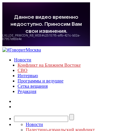
Новости
Конфликт на Ближнем Востоке
СВО
Интервью
Программы и ведущие
Сетка вещания
Редакция
Новости
Палестино-израильский конфликт