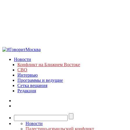
Новости
Конфликт на Ближнем Востоке
СВО
Интервью
Программы и ведущие
Сетка вещания
Редакция
Новости
Палестино-израильский конфликт