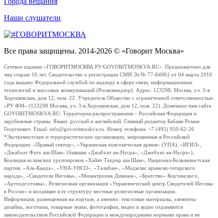
Города вещания
Наши слушатели
Все права защищены. 2014-2026 © «Говорит Москва»
Сетевое издание «ГОВОРИТМОСКВА.РУ/GOVORITMOSKVA.RU». Предназначено для
лиц старше 16 лет. Свидетельство о регистрации СМИ Эл № 77-64961 от 04 марта 2016
года выдано Федеральной службой по надзору в сфере связи, информационных
технологий и массовых коммуникаций (Роскомнадзор). Адрес: 123298, Москва, ул. 3-я
Хорошевская, дом 12, пом. 22. Учредитель Общество с ограниченной ответственностью
«РУ ФМ» (123298 Москва, ул. 3-я Хорошевская, дом 12, пом. 22). Доменное имя сайта
GOVORITMOSKVA.RU. Территория распространения – Российская Федерация и
зарубежные страны. Языки: русский и английский. Главный редактор Бабаян Роман
Георгиевич. Email: info@govoritmoskva.ru. Номер телефона: +7 (495) 950-62-26
*Экстремистские и террористические организации, запрещенные в Российской
Федерации: «Правый сектор», «Украинская повстанческая армия» (УПА), «ИГИЛ»,
«Джабхат Фатх аш-Шам» (бывшая «Джабхат ан-Нусра», «Джебхат ан-Нусра»),
Коалиция исламских группировок «Хайят Тахрир аш-Шам», Национал-Большевистская
партия, «Аль-Каида», «УНА-УНСО», «Талибан», «Меджлис крымско-татарского
народа», «Свидетели Иеговы», «Мизантропик Дивижн», «Братство» Корчинского,
«Артподготовка», Религиозная организация «Управленческий центр Свидетелей Иеговы
в России» и входящие в ее структуру местные религиозные организации.
Информация, размещенная на портале, а именно: текстовые материалы, элементы
дизайна, логотипы, товарные знаки, фотографии, видео и аудио охраняются
законодательством Российской Федерации и международными нормами права и не