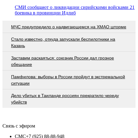
СМИ сообщают о ликвидации сирийскими войсками 21
боевика в провинции Идлиб
МЧС предупредило о надвигающемся на ХМАО шторме
Стало известно, откуда запускали беспилотники на
Казань
Заставим раскаяться: союзник России дал грозное
обещание
Памфилова: выборы в России пройдут в экстремальной
ситуации
Дело убитых в Таиланде россиян прекратило череду
убийств
Связь с эфиром
СМС
+7 (925) 88-88-948