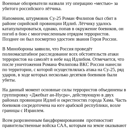
Военные обозреватели назвали эту операцию «местью» за
убитого российского лётчика.
Напомним, штурмовик Су-25 Роман Филипов был сбит в
районе сирийской провинции Идлиб. Лётчику удалось
катапультироваться, однако, попав в окружение боевиков, он
погиб в бою с многочисленным отрядом террористов.
Позднее он был посмертно удостоен звания Героя России.
В Минобороны заявили, что Россия проведёт
полномасштабное расследование всех обстоятельств атаки
террористов на самолёт в небе над Идлибом. Отмечается, что
после уничтожения Романа Филипова ВКС России нанесли
по территории, с которой осуществлялась атака на Су-25, ряд
ударов, в ходе которых несколько десятков боевиков были
убиты.
На данный момент основные силы террористов объединены в
группировку «Джебхат ан-Нусра», действующую в двух
районах провинции Идлиб и окрестностях города Хама. Часть
боевиков сосредоточена на юге арабской республики, возле
границы с Израилем.
Всем разрозненным бандформированиям противостоят
правительственные войска САА, которым на земле оказывают