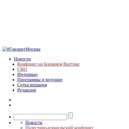
Новости
Конфликт на Ближнем Востоке
СВО
Интервью
Программы и ведущие
Сетка вещания
Редакция
Новости
Палестино-израильский конфликт