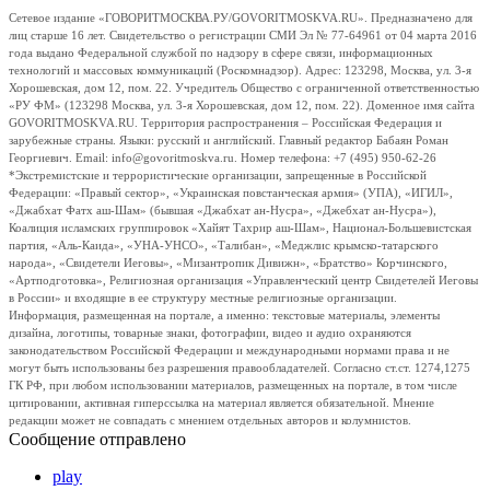
Сетевое издание «ГОВОРИТМОСКВА.РУ/GOVORITMOSKVA.RU». Предназначено для
лиц старше 16 лет. Свидетельство о регистрации СМИ Эл № 77-64961 от 04 марта 2016
года выдано Федеральной службой по надзору в сфере связи, информационных
технологий и массовых коммуникаций (Роскомнадзор). Адрес: 123298, Москва, ул. 3-я
Хорошевская, дом 12, пом. 22. Учредитель Общество с ограниченной ответственностью
«РУ ФМ» (123298 Москва, ул. 3-я Хорошевская, дом 12, пом. 22). Доменное имя сайта
GOVORITMOSKVA.RU. Территория распространения – Российская Федерация и
зарубежные страны. Языки: русский и английский. Главный редактор Бабаян Роман
Георгиевич. Email: info@govoritmoskva.ru. Номер телефона: +7 (495) 950-62-26
*Экстремистские и террористические организации, запрещенные в Российской
Федерации: «Правый сектор», «Украинская повстанческая армия» (УПА), «ИГИЛ»,
«Джабхат Фатх аш-Шам» (бывшая «Джабхат ан-Нусра», «Джебхат ан-Нусра»),
Коалиция исламских группировок «Хайят Тахрир аш-Шам», Национал-Большевистская
партия, «Аль-Каида», «УНА-УНСО», «Талибан», «Меджлис крымско-татарского
народа», «Свидетели Иеговы», «Мизантропик Дивижн», «Братство» Корчинского,
«Артподготовка», Религиозная организация «Управленческий центр Свидетелей Иеговы
в России» и входящие в ее структуру местные религиозные организации.
Информация, размещенная на портале, а именно: текстовые материалы, элементы
дизайна, логотипы, товарные знаки, фотографии, видео и аудио охраняются
законодательством Российской Федерации и международными нормами права и не
могут быть использованы без разрешения правообладателей. Согласно ст.ст. 1274,1275
ГК РФ, при любом использовании материалов, размещенных на портале, в том числе
цитировании, активная гиперссылка на материал является обязательной. Мнение
редакции может не совпадать с мнением отдельных авторов и колумнистов.
Сообщение отправлено
play