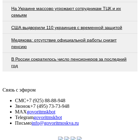
На Украине массово угрожают сотрудникам ТЦК и их
семьям
США выдворили 110 украинцев с временной защитой
Медякова: отсутствие официальной работы снизит
пенсию
В России сократилось число пенсионеров за последний
год
Связь с эфиром
СМС
+7 (925) 88-88-948
Звонок
+7 (495) 73-73-948
MAX
govoritmskbot
Telegram
govoritmskbot
Письмо
info@govoritmoskva.ru