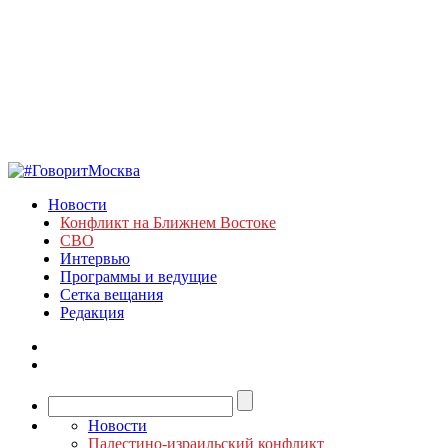
Новости
Конфликт на Ближнем Востоке
СВО
Интервью
Программы и ведущие
Сетка вещания
Редакция
Новости
Палестино-израильский конфликт