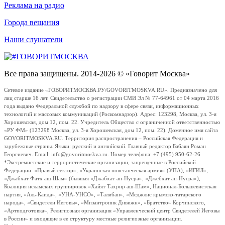
Реклама на радио
Города вещания
Наши слушатели
Все права защищены. 2014-2026 © «Говорит Москва»
Сетевое издание «ГОВОРИТМОСКВА.РУ/GOVORITMOSKVA.RU». Предназначено для
лиц старше 16 лет. Свидетельство о регистрации СМИ Эл № 77-64961 от 04 марта 2016
года выдано Федеральной службой по надзору в сфере связи, информационных
технологий и массовых коммуникаций (Роскомнадзор). Адрес: 123298, Москва, ул. 3-я
Хорошевская, дом 12, пом. 22. Учредитель Общество с ограниченной ответственностью
«РУ ФМ» (123298 Москва, ул. 3-я Хорошевская, дом 12, пом. 22). Доменное имя сайта
GOVORITMOSKVA.RU. Территория распространения – Российская Федерация и
зарубежные страны. Языки: русский и английский. Главный редактор Бабаян Роман
Георгиевич. Email: info@govoritmoskva.ru. Номер телефона: +7 (495) 950-62-26
*Экстремистские и террористические организации, запрещенные в Российской
Федерации: «Правый сектор», «Украинская повстанческая армия» (УПА), «ИГИЛ»,
«Джабхат Фатх аш-Шам» (бывшая «Джабхат ан-Нусра», «Джебхат ан-Нусра»),
Коалиция исламских группировок «Хайят Тахрир аш-Шам», Национал-Большевистская
партия, «Аль-Каида», «УНА-УНСО», «Талибан», «Меджлис крымско-татарского
народа», «Свидетели Иеговы», «Мизантропик Дивижн», «Братство» Корчинского,
«Артподготовка», Религиозная организация «Управленческий центр Свидетелей Иеговы
в России» и входящие в ее структуру местные религиозные организации.