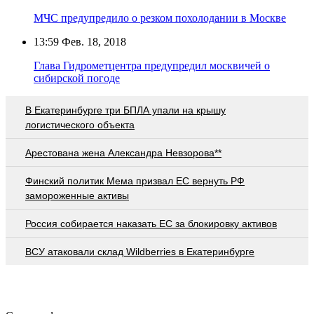
МЧС предупредило о резком похолодании в Москве
13:59
Фев. 18, 2018
Глава Гидрометцентра предупредил москвичей о
сибирской погоде
В Екатеринбурге три БПЛА упали на крышу
логистического объекта
Арестована жена Александра Невзорова**
Финский политик Мема призвал ЕС вернуть РФ
замороженные активы
Россия собирается наказать EC за блокировку активов
ВСУ атаковали склад Wildberries в Екатеринбурге