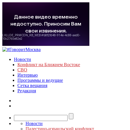
Новости
Конфликт на Ближнем Востоке
СВО
Интервью
Программы и ведущие
Сетка вещания
Редакция
Новости
Палестино-израильский конфликт