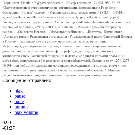
Георгиевич. Email: info@govoritmoskva.ru. Номер телефона: +7 (495) 950-62-26
*Экстремистские и террористические организации, запрещенные в Российской
Федерации: «Правый сектор», «Украинская повстанческая армия» (УПА), «ИГИЛ»,
«Джабхат Фатх аш-Шам» (бывшая «Джабхат ан-Нусра», «Джебхат ан-Нусра»),
Коалиция исламских группировок «Хайят Тахрир аш-Шам», Национал-Большевистская
партия, «Аль-Каида», «УНА-УНСО», «Талибан», «Меджлис крымско-татарского
народа», «Свидетели Иеговы», «Мизантропик Дивижн», «Братство» Корчинского,
«Артподготовка», Религиозная организация «Управленческий центр Свидетелей Иеговы
в России» и входящие в ее структуру местные религиозные организации.
Информация, размещенная на портале, а именно: текстовые материалы, элементы
дизайна, логотипы, товарные знаки, фотографии, видео и аудио охраняются
законодательством Российской Федерации и международными нормами права и не
могут быть использованы без разрешения правообладателей. Согласно ст.ст. 1274,1275
ГК РФ, при любом использовании материалов, размещенных на портале, в том числе
цитировании, активная гиперссылка на материал является обязательной. Мнение
редакции может не совпадать с мнением отдельных авторов и колумнистов.
Сообщение отправлено
play
pause
mute
unmute
max volume
02:01
-01:27