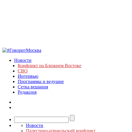
Новости
Конфликт на Ближнем Востоке
СВО
Интервью
Программы и ведущие
Сетка вещания
Редакция
Новости
Палестино-израильский конфликт