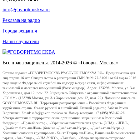
info@govoritmoskva.ru
Реклама на радио
Города вещания
Наши слушатели
Все права защищены. 2014-2026 © «Говорит Москва»
Сетевое издание «ГОВОРИТМОСКВА.РУ/GOVORITMOSKVA.RU». Предназначено для
лиц старше 16 лет. Свидетельство о регистрации СМИ Эл № 77-64961 от 04 марта 2016
года выдано Федеральной службой по надзору в сфере связи, информационных
технологий и массовых коммуникаций (Роскомнадзор). Адрес: 123298, Москва, ул. 3-я
Хорошевская, дом 12, пом. 22. Учредитель Общество с ограниченной ответственностью
«РУ ФМ» (123298 Москва, ул. 3-я Хорошевская, дом 12, пом. 22). Доменное имя сайта
GOVORITMOSKVA.RU. Территория распространения – Российская Федерация и
зарубежные страны. Языки: русский и английский. Главный редактор Бабаян Роман
Георгиевич. Email: info@govoritmoskva.ru. Номер телефона: +7 (495) 950-62-26
*Экстремистские и террористические организации, запрещенные в Российской
Федерации: «Правый сектор», «Украинская повстанческая армия» (УПА), «ИГИЛ»,
«Джабхат Фатх аш-Шам» (бывшая «Джабхат ан-Нусра», «Джебхат ан-Нусра»),
Коалиция исламских группировок «Хайят Тахрир аш-Шам», Национал-Большевистская
партия, «Аль-Каида», «УНА-УНСО», «Талибан», «Меджлис крымско-татарского