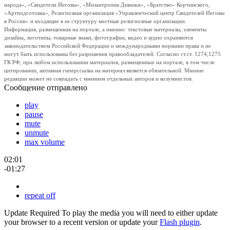
народа», «Свидетели Иеговы», «Мизантропик Дивижн», «Братство» Корчинского,
«Артподготовка», Религиозная организация «Управленческий центр Свидетелей Иеговы
в России» и входящие в ее структуру местные религиозные организации.
Информация, размещенная на портале, а именно: текстовые материалы, элементы
дизайна, логотипы, товарные знаки, фотографии, видео и аудио охраняются
законодательством Российской Федерации и международными нормами права и не
могут быть использованы без разрешения правообладателей. Согласно ст.ст. 1274,1275
ГК РФ, при любом использовании материалов, размещенных на портале, в том числе
цитировании, активная гиперссылка на материал является обязательной. Мнение
редакции может не совпадать с мнением отдельных авторов и колумнистов.
Сообщение отправлено
play
pause
mute
unmute
max volume
02:01
-01:27
repeat off
Update Required
To play the media you will need to either update
your browser to a recent version or update your
Flash plugin
.