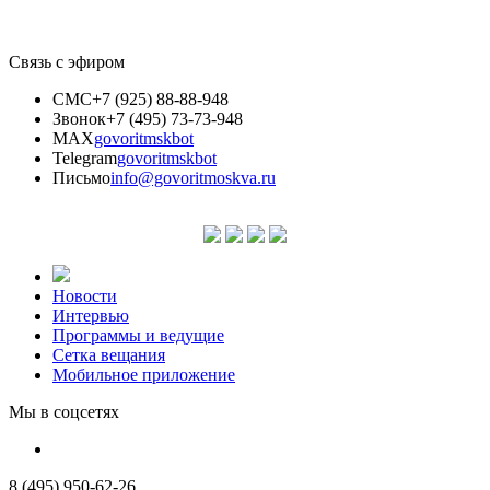
Связь с эфиром
СМС
+7 (925) 88-88-948
Звонок
+7 (495) 73-73-948
MAX
govoritmskbot
Telegram
govoritmskbot
Письмо
info@govoritmoskva.ru
Новости
Интервью
Программы и ведущие
Сетка вещания
Мобильное приложение
Мы в соцсетях
8 (495) 950-62-26