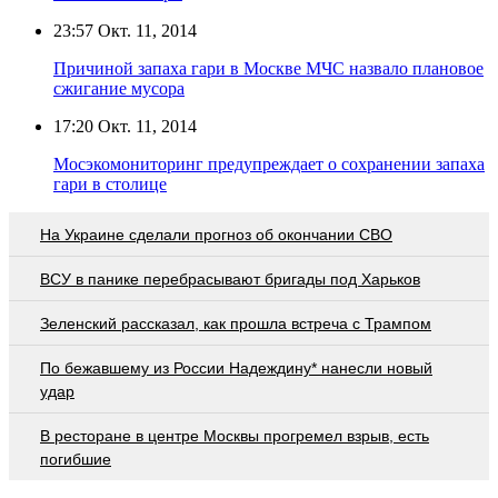
23:57
Окт. 11, 2014
Причиной запаха гари в Москве МЧС назвало плановое
сжигание мусора
17:20
Окт. 11, 2014
Мосэкомониторинг предупреждает о сохранении запаха
гари в столице
На Украине сделали прогноз об окончании СВО
ВСУ в панике перебрасывают бригады под Харьков
Зеленский рассказал, как прошла встреча с Трампом
По бежавшему из России Надеждину* нанесли новый
удар
В ресторане в центре Москвы прогремел взрыв, есть
погибшие