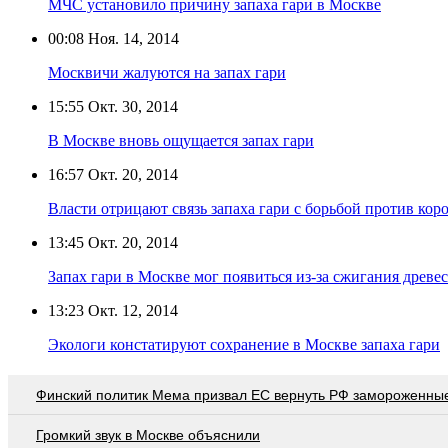
МЧС установило причину запаха гари в Москве
00:08
Ноя. 14, 2014
Москвичи жалуются на запах гари
15:55
Окт. 30, 2014
В Москве вновь ощущается запах гари
16:57
Окт. 20, 2014
Власти отрицают связь запаха гари с борьбой против кор
13:45
Окт. 20, 2014
Запах гари в Москве мог появиться из-за сжигания древе
13:23
Окт. 12, 2014
Экологи констатируют сохранение в Москве запаха гари
Финский политик Мема призвал ЕС вернуть РФ замороженны
Громкий звук в Москве объяснили