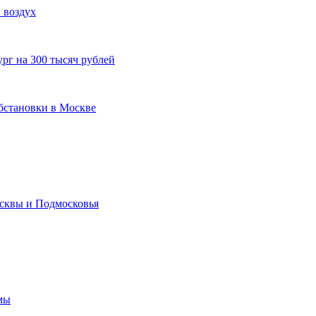
 воздух
рг на 300 тысяч рублей
бстановки в Москве
осквы и Подмосковья
рмы