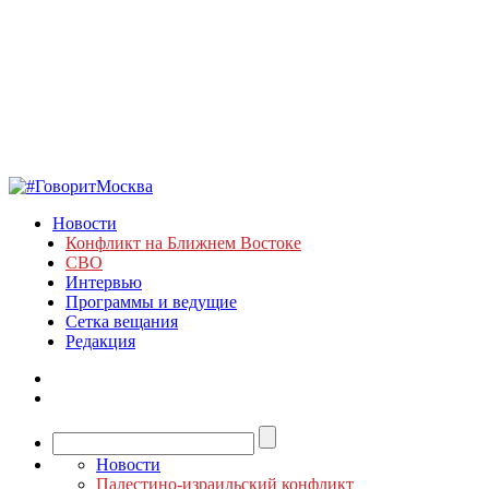
Новости
Конфликт на Ближнем Востоке
СВО
Интервью
Программы и ведущие
Сетка вещания
Редакция
Новости
Палестино-израильский конфликт