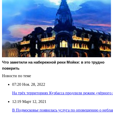
Что заметили на набережной реки Мойки: в это трудно
поверить
Новости по теме
07:20
Ноя. 28, 2022
На трёх территориях Кузбасса продлили режим «чёрного 
12:19
Март 12, 2021
В Подмосковье появилась услуга по оповещению о небла