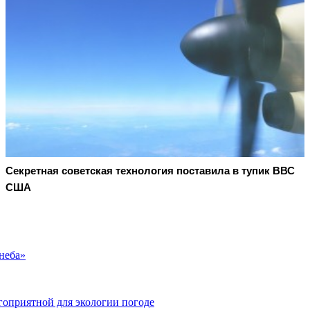
Секретная советская технология поставила в тупик ВВС
США
неба»
гоприятной для экологии погоде