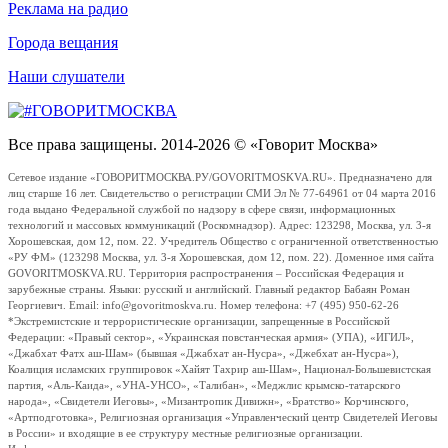
Реклама на радио
Города вещания
Наши слушатели
Все права защищены. 2014-2026 © «Говорит Москва»
Сетевое издание «ГОВОРИТМОСКВА.РУ/GOVORITMOSKVA.RU». Предназначено для
лиц старше 16 лет. Свидетельство о регистрации СМИ Эл № 77-64961 от 04 марта 2016
года выдано Федеральной службой по надзору в сфере связи, информационных
технологий и массовых коммуникаций (Роскомнадзор). Адрес: 123298, Москва, ул. 3-я
Хорошевская, дом 12, пом. 22. Учредитель Общество с ограниченной ответственностью
«РУ ФМ» (123298 Москва, ул. 3-я Хорошевская, дом 12, пом. 22). Доменное имя сайта
GOVORITMOSKVA.RU. Территория распространения – Российская Федерация и
зарубежные страны. Языки: русский и английский. Главный редактор Бабаян Роман
Георгиевич. Email: info@govoritmoskva.ru. Номер телефона: +7 (495) 950-62-26
*Экстремистские и террористические организации, запрещенные в Российской
Федерации: «Правый сектор», «Украинская повстанческая армия» (УПА), «ИГИЛ»,
«Джабхат Фатх аш-Шам» (бывшая «Джабхат ан-Нусра», «Джебхат ан-Нусра»),
Коалиция исламских группировок «Хайят Тахрир аш-Шам», Национал-Большевистская
партия, «Аль-Каида», «УНА-УНСО», «Талибан», «Меджлис крымско-татарского
народа», «Свидетели Иеговы», «Мизантропик Дивижн», «Братство» Корчинского,
«Артподготовка», Религиозная организация «Управленческий центр Свидетелей Иеговы
в России» и входящие в ее структуру местные религиозные организации.