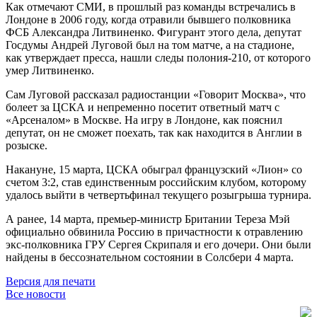
Как отмечают СМИ, в прошлый раз команды встречались в
Лондоне в 2006 году, когда отравили бывшего полковника
ФСБ Александра Литвиненко. Фигурант этого дела, депутат
Госдумы Андрей Луговой был на том матче, а на стадионе,
как утверждает пресса, нашли следы полония-210, от которого
умер Литвиненко.
Сам Луговой рассказал радиостанции «Говорит Москва», что
болеет за ЦСКА и непременно посетит ответный матч с
«Арсеналом» в Москве. На игру в Лондоне, как пояснил
депутат, он не сможет поехать, так как находится в Англии в
розыске.
Накануне, 15 марта, ЦСКА обыграл французский «Лион» со
счетом 3:2, став единственным российским клубом, которому
удалось выйти в четвертьфинал текущего розыгрыша турнира.
А ранее, 14 марта, премьер-министр Британии Тереза Мэй
официально обвинила Россию в причастности к отравлению
экс-полковника ГРУ Сергея Скрипаля и его дочери. Они были
найдены в бессознательном состоянии в Солсбери 4 марта.
Версия для печати
Все новости