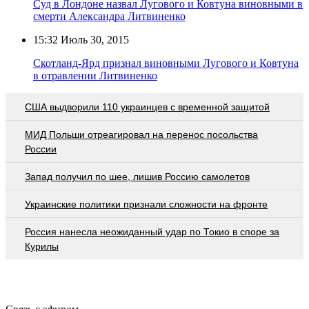
Суд в Лондоне назвал Лугового и Ковтуна виновными в
смерти Александра Литвиненко
15:32
Июль 30, 2015
Скотланд-Ярд признал виновными Лугового и Ковтуна
в отравлении Литвиненко
США выдворили 110 украинцев с временной защитой
МИД Польши отреагировал на перенос посольства
России
Запад получил по шее, лишив Россию самолетов
Украинские политики признали сложности на фронте
Россия нанесла неожиданный удар по Токио в споре за
Курилы