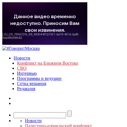
Новости
Конфликт на Ближнем Востоке
СВО
Интервью
Программы и ведущие
Сетка вещания
Редакция
Новости
Палестино-израильский конфликт