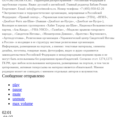
GOVORITMOSKVA.RU. Территория распространения – Российская Федерация и
зарубежные страны. Языки: русский и английский. Главный редактор Бабаян Роман
Георгиевич. Email: info@govoritmoskva.ru. Номер телефона: +7 (495) 950-62-26
*Экстремистские и террористические организации, запрещенные в Российской
Федерации: «Правый сектор», «Украинская повстанческая армия» (УПА), «ИГИЛ»,
«Джабхат Фатх аш-Шам» (бывшая «Джабхат ан-Нусра», «Джебхат ан-Нусра»),
Коалиция исламских группировок «Хайят Тахрир аш-Шам», Национал-Большевистская
партия, «Аль-Каида», «УНА-УНСО», «Талибан», «Меджлис крымско-татарского
народа», «Свидетели Иеговы», «Мизантропик Дивижн», «Братство» Корчинского,
«Артподготовка», Религиозная организация «Управленческий центр Свидетелей Иеговы
в России» и входящие в ее структуру местные религиозные организации.
Информация, размещенная на портале, а именно: текстовые материалы, элементы
дизайна, логотипы, товарные знаки, фотографии, видео и аудио охраняются
законодательством Российской Федерации и международными нормами права и не
могут быть использованы без разрешения правообладателей. Согласно ст.ст. 1274,1275
ГК РФ, при любом использовании материалов, размещенных на портале, в том числе
цитировании, активная гиперссылка на материал является обязательной. Мнение
редакции может не совпадать с мнением отдельных авторов и колумнистов.
Сообщение отправлено
play
pause
mute
unmute
max volume
02:01