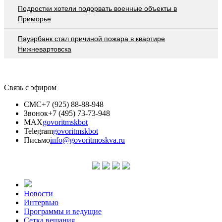
Подростки хотели подорвать военные объекты в
Приморье
Пауэрбанк стал причиной пожара в квартире
Нижневартовска
Связь с эфиром
СМС
+7 (925) 88-88-948
Звонок
+7 (495) 73-73-948
MAX
govoritmskbot
Telegram
govoritmskbot
Письмо
info@govoritmoskva.ru
Новости
Интервью
Программы и ведущие
Сетка вещания