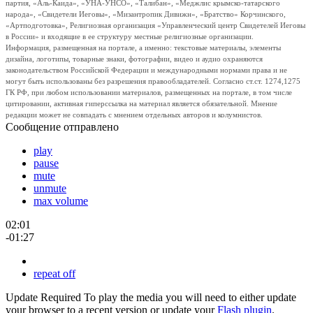
партия, «Аль-Каида», «УНА-УНСО», «Талибан», «Меджлис крымско-татарского
народа», «Свидетели Иеговы», «Мизантропик Дивижн», «Братство» Корчинского,
«Артподготовка», Религиозная организация «Управленческий центр Свидетелей Иеговы
в России» и входящие в ее структуру местные религиозные организации.
Информация, размещенная на портале, а именно: текстовые материалы, элементы
дизайна, логотипы, товарные знаки, фотографии, видео и аудио охраняются
законодательством Российской Федерации и международными нормами права и не
могут быть использованы без разрешения правообладателей. Согласно ст.ст. 1274,1275
ГК РФ, при любом использовании материалов, размещенных на портале, в том числе
цитировании, активная гиперссылка на материал является обязательной. Мнение
редакции может не совпадать с мнением отдельных авторов и колумнистов.
Сообщение отправлено
play
pause
mute
unmute
max volume
02:01
-01:27
repeat off
Update Required
To play the media you will need to either update
your browser to a recent version or update your
Flash plugin
.