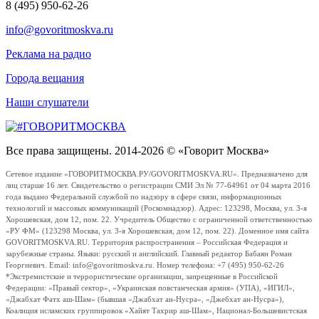
8 (495) 950-62-26
info@govoritmoskva.ru
Реклама на радио
Города вещания
Наши слушатели
Все права защищены. 2014-2026 © «Говорит Москва»
Сетевое издание «ГОВОРИТМОСКВА.РУ/GOVORITMOSKVA.RU». Предназначено для
лиц старше 16 лет. Свидетельство о регистрации СМИ Эл № 77-64961 от 04 марта 2016
года выдано Федеральной службой по надзору в сфере связи, информационных
технологий и массовых коммуникаций (Роскомнадзор). Адрес: 123298, Москва, ул. 3-я
Хорошевская, дом 12, пом. 22. Учредитель Общество с ограниченной ответственностью
«РУ ФМ» (123298 Москва, ул. 3-я Хорошевская, дом 12, пом. 22). Доменное имя сайта
GOVORITMOSKVA.RU. Территория распространения – Российская Федерация и
зарубежные страны. Языки: русский и английский. Главный редактор Бабаян Роман
Георгиевич. Email: info@govoritmoskva.ru. Номер телефона: +7 (495) 950-62-26
*Экстремистские и террористические организации, запрещенные в Российской
Федерации: «Правый сектор», «Украинская повстанческая армия» (УПА), «ИГИЛ»,
«Джабхат Фатх аш-Шам» (бывшая «Джабхат ан-Нусра», «Джебхат ан-Нусра»),
Коалиция исламских группировок «Хайят Тахрир аш-Шам», Национал-Большевистская