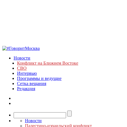
Новости
Конфликт на Ближнем Востоке
СВО
Интервью
Программы и ведущие
Сетка вещания
Редакция
Новости
Палестино-израильский конфликт