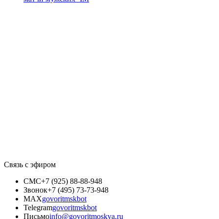
Связь с эфиром
СМС
+7 (925) 88-88-948
Звонок
+7 (495) 73-73-948
MAX
govoritmskbot
Telegram
govoritmskbot
Письмо
info@govoritmoskva.ru