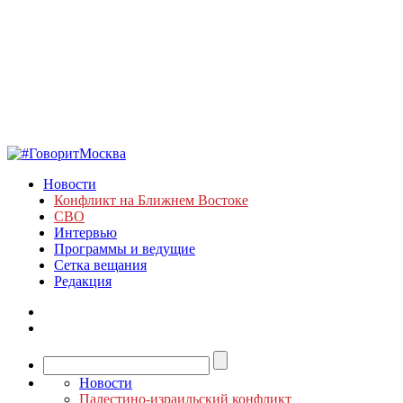
Новости
Конфликт на Ближнем Востоке
СВО
Интервью
Программы и ведущие
Сетка вещания
Редакция
Новости
Палестино-израильский конфликт