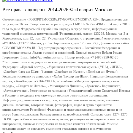
Все права защищены. 2014-2026 © «Говорит Москва»
Сетевое издание «ГОВОРИТМОСКВА.РУ/GOVORITMOSKVA.RU». Предназначено для
лиц старше 16 лет. Свидетельство о регистрации СМИ Эл № 77-64961 от 04 марта 2016
года выдано Федеральной службой по надзору в сфере связи, информационных
технологий и массовых коммуникаций (Роскомнадзор). Адрес: 123298, Москва, ул. 3-я
Хорошевская, дом 12, пом. 22. Учредитель Общество с ограниченной ответственностью
«РУ ФМ» (123298 Москва, ул. 3-я Хорошевская, дом 12, пом. 22). Доменное имя сайта
GOVORITMOSKVA.RU. Территория распространения – Российская Федерация и
зарубежные страны. Языки: русский и английский. Главный редактор Бабаян Роман
Георгиевич. Email: info@govoritmoskva.ru. Номер телефона: +7 (495) 950-62-26
*Экстремистские и террористические организации, запрещенные в Российской
Федерации: «Правый сектор», «Украинская повстанческая армия» (УПА), «ИГИЛ»,
«Джабхат Фатх аш-Шам» (бывшая «Джабхат ан-Нусра», «Джебхат ан-Нусра»),
Коалиция исламских группировок «Хайят Тахрир аш-Шам», Национал-Большевистская
партия, «Аль-Каида», «УНА-УНСО», «Талибан», «Меджлис крымско-татарского
народа», «Свидетели Иеговы», «Мизантропик Дивижн», «Братство» Корчинского,
«Артподготовка», Религиозная организация «Управленческий центр Свидетелей Иеговы
в России» и входящие в ее структуру местные религиозные организации.
Информация, размещенная на портале, а именно: текстовые материалы, элементы
дизайна, логотипы, товарные знаки, фотографии, видео и аудио охраняются
законодательством Российской Федерации и международными нормами права и не
могут быть использованы без разрешения правообладателей. Согласно ст.ст. 1274,1275
ГК РФ, при любом использовании материалов, размещенных на портале, в том числе
цитировании, активная гиперссылка на материал является обязательной. Мнение
редакции может не совпадать с мнением отдельных авторов и колумнистов.