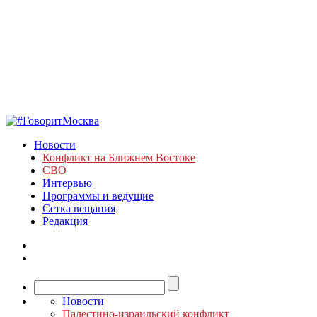
Новости
Конфликт на Ближнем Востоке
СВО
Интервью
Программы и ведущие
Сетка вещания
Редакция
Новости
Палестино-израильский конфликт