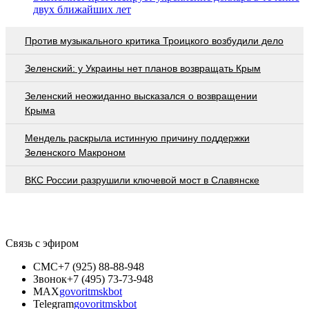
двух ближайших лет
Против музыкального критика Троицкого возбудили дело
Зеленский: у Украины нет планов возвращать Крым
Зеленский неожиданно высказался о возвращении
Крыма
Мендель раскрыла истинную причину поддержки
Зеленского Макроном
ВКС России разрушили ключевой мост в Славянске
Связь с эфиром
СМС
+7 (925) 88-88-948
Звонок
+7 (495) 73-73-948
MAX
govoritmskbot
Telegram
govoritmskbot