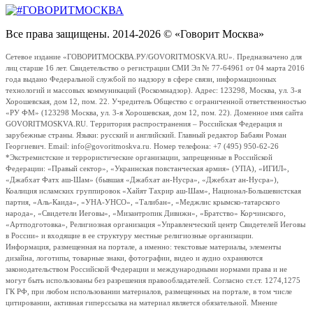
Все права защищены. 2014-2026 © «Говорит Москва»
Сетевое издание «ГОВОРИТМОСКВА.РУ/GOVORITMOSKVA.RU». Предназначено для
лиц старше 16 лет. Свидетельство о регистрации СМИ Эл № 77-64961 от 04 марта 2016
года выдано Федеральной службой по надзору в сфере связи, информационных
технологий и массовых коммуникаций (Роскомнадзор). Адрес: 123298, Москва, ул. 3-я
Хорошевская, дом 12, пом. 22. Учредитель Общество с ограниченной ответственностью
«РУ ФМ» (123298 Москва, ул. 3-я Хорошевская, дом 12, пом. 22). Доменное имя сайта
GOVORITMOSKVA.RU. Территория распространения – Российская Федерация и
зарубежные страны. Языки: русский и английский. Главный редактор Бабаян Роман
Георгиевич. Email: info@govoritmoskva.ru. Номер телефона: +7 (495) 950-62-26
*Экстремистские и террористические организации, запрещенные в Российской
Федерации: «Правый сектор», «Украинская повстанческая армия» (УПА), «ИГИЛ»,
«Джабхат Фатх аш-Шам» (бывшая «Джабхат ан-Нусра», «Джебхат ан-Нусра»),
Коалиция исламских группировок «Хайят Тахрир аш-Шам», Национал-Большевистская
партия, «Аль-Каида», «УНА-УНСО», «Талибан», «Меджлис крымско-татарского
народа», «Свидетели Иеговы», «Мизантропик Дивижн», «Братство» Корчинского,
«Артподготовка», Религиозная организация «Управленческий центр Свидетелей Иеговы
в России» и входящие в ее структуру местные религиозные организации.
Информация, размещенная на портале, а именно: текстовые материалы, элементы
дизайна, логотипы, товарные знаки, фотографии, видео и аудио охраняются
законодательством Российской Федерации и международными нормами права и не
могут быть использованы без разрешения правообладателей. Согласно ст.ст. 1274,1275
ГК РФ, при любом использовании материалов, размещенных на портале, в том числе
цитировании, активная гиперссылка на материал является обязательной. Мнение