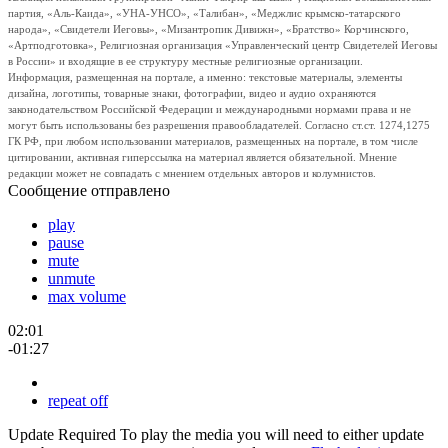
партия, «Аль-Каида», «УНА-УНСО», «Талибан», «Меджлис крымско-татарского
народа», «Свидетели Иеговы», «Мизантропик Дивижн», «Братство» Корчинского,
«Артподготовка», Религиозная организация «Управленческий центр Свидетелей Иеговы
в России» и входящие в ее структуру местные религиозные организации.
Информация, размещенная на портале, а именно: текстовые материалы, элементы
дизайна, логотипы, товарные знаки, фотографии, видео и аудио охраняются
законодательством Российской Федерации и международными нормами права и не
могут быть использованы без разрешения правообладателей. Согласно ст.ст. 1274,1275
ГК РФ, при любом использовании материалов, размещенных на портале, в том числе
цитировании, активная гиперссылка на материал является обязательной. Мнение
редакции может не совпадать с мнением отдельных авторов и колумнистов.
Сообщение отправлено
play
pause
mute
unmute
max volume
02:01
-01:27
repeat off
Update Required
To play the media you will need to either update