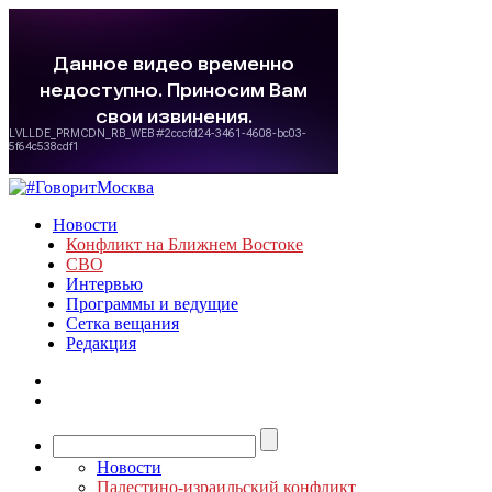
Новости
Конфликт на Ближнем Востоке
СВО
Интервью
Программы и ведущие
Сетка вещания
Редакция
Новости
Палестино-израильский конфликт