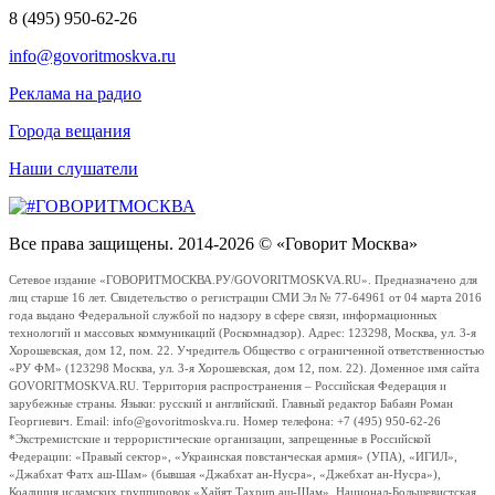
8 (495) 950-62-26
info@govoritmoskva.ru
Реклама на радио
Города вещания
Наши слушатели
Все права защищены. 2014-2026 © «Говорит Москва»
Сетевое издание «ГОВОРИТМОСКВА.РУ/GOVORITMOSKVA.RU». Предназначено для
лиц старше 16 лет. Свидетельство о регистрации СМИ Эл № 77-64961 от 04 марта 2016
года выдано Федеральной службой по надзору в сфере связи, информационных
технологий и массовых коммуникаций (Роскомнадзор). Адрес: 123298, Москва, ул. 3-я
Хорошевская, дом 12, пом. 22. Учредитель Общество с ограниченной ответственностью
«РУ ФМ» (123298 Москва, ул. 3-я Хорошевская, дом 12, пом. 22). Доменное имя сайта
GOVORITMOSKVA.RU. Территория распространения – Российская Федерация и
зарубежные страны. Языки: русский и английский. Главный редактор Бабаян Роман
Георгиевич. Email: info@govoritmoskva.ru. Номер телефона: +7 (495) 950-62-26
*Экстремистские и террористические организации, запрещенные в Российской
Федерации: «Правый сектор», «Украинская повстанческая армия» (УПА), «ИГИЛ»,
«Джабхат Фатх аш-Шам» (бывшая «Джабхат ан-Нусра», «Джебхат ан-Нусра»),
Коалиция исламских группировок «Хайят Тахрир аш-Шам», Национал-Большевистская