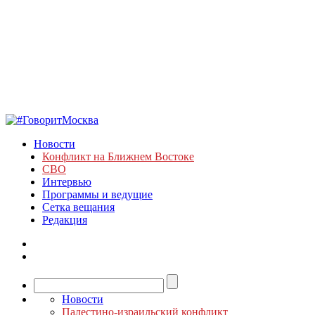
Новости
Конфликт на Ближнем Востоке
СВО
Интервью
Программы и ведущие
Сетка вещания
Редакция
Новости
Палестино-израильский конфликт