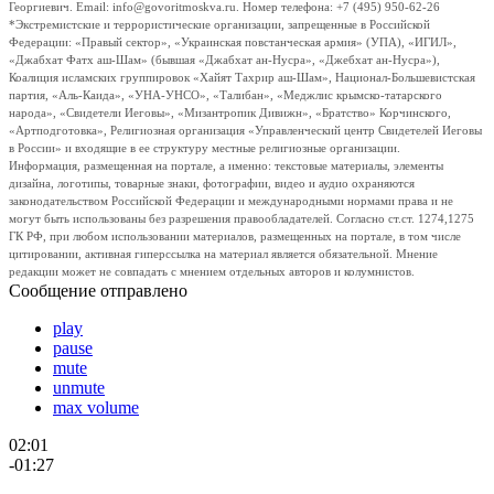
Георгиевич. Email: info@govoritmoskva.ru. Номер телефона: +7 (495) 950-62-26
*Экстремистские и террористические организации, запрещенные в Российской
Федерации: «Правый сектор», «Украинская повстанческая армия» (УПА), «ИГИЛ»,
«Джабхат Фатх аш-Шам» (бывшая «Джабхат ан-Нусра», «Джебхат ан-Нусра»),
Коалиция исламских группировок «Хайят Тахрир аш-Шам», Национал-Большевистская
партия, «Аль-Каида», «УНА-УНСО», «Талибан», «Меджлис крымско-татарского
народа», «Свидетели Иеговы», «Мизантропик Дивижн», «Братство» Корчинского,
«Артподготовка», Религиозная организация «Управленческий центр Свидетелей Иеговы
в России» и входящие в ее структуру местные религиозные организации.
Информация, размещенная на портале, а именно: текстовые материалы, элементы
дизайна, логотипы, товарные знаки, фотографии, видео и аудио охраняются
законодательством Российской Федерации и международными нормами права и не
могут быть использованы без разрешения правообладателей. Согласно ст.ст. 1274,1275
ГК РФ, при любом использовании материалов, размещенных на портале, в том числе
цитировании, активная гиперссылка на материал является обязательной. Мнение
редакции может не совпадать с мнением отдельных авторов и колумнистов.
Сообщение отправлено
play
pause
mute
unmute
max volume
02:01
-01:27