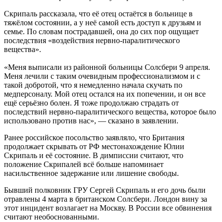
Скрипаль рассказала, что её отец остаётся в больнице в
тяжёлом состоянии, а у неё самой есть доступ к друзьям и
семье. По словам пострадавшей, она до сих пор ощущает
последствия «воздействия нервно-паралитического
вещества».
«Меня выписали из районной больницы Солсбери 9 апреля.
Меня лечили с таким очевидным профессионализмом и с
такой добротой, что я немедленно начала скучать по
медперсоналу. Мой отец остался на их попечении, и он все
ещё серьёзно болен. Я тоже продолжаю страдать от
последствий нервно-паралитического вещества, которое было
использовано против нас», — сказано в заявлении.
Ранее российское посольство заявляло, что Британия
продолжает скрывать от РФ местонахождение Юлии
Скрипаль и её состояние. В димписсии считают, что
положение Скрипалей всё больше напоминает
насильственное задержание или лишение свободы.
Бывший полковник ГРУ Сергей Скрипаль и его дочь были
отравлены 4 марта в британском Солсбери. Лондон вину за
этот инцидент возлагает на Москву. В России все обвинения
считают необоснованными.