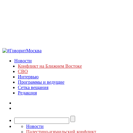
Новости
Конфликт на Ближнем Востоке
СВО
Интервью
Программы и ведущие
Сетка вещания
Редакция
Новости
Палестино-израильский конфликт