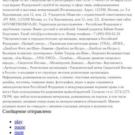
лиц старше 16 лет. Свидетельство о регистрации СМИ Эл № 77-64961 от 04 марта 2016
года выдано Федеральной службой по надзору в сфере связи, информационных
технологий и массовых коммуникаций (Роскомнадзор). Адрес: 123298, Москва, ул. 3-я
Хорошевская, дом 12, пом. 22. Учредитель Общество с ограниченной ответственностью
«РУ ФМ» (123298 Москва, ул. 3-я Хорошевская, дом 12, пом. 22). Доменное имя сайта
GOVORITMOSKVA.RU. Территория распространения – Российская Федерация и
зарубежные страны. Языки: русский и английский. Главный редактор Бабаян Роман
Георгиевич. Email: info@govoritmoskva.ru. Номер телефона: +7 (495) 950-62-26
*Экстремистские и террористические организации, запрещенные в Российской
Федерации: «Правый сектор», «Украинская повстанческая армия» (УПА), «ИГИЛ»,
«Джабхат Фатх аш-Шам» (бывшая «Джабхат ан-Нусра», «Джебхат ан-Нусра»),
Коалиция исламских группировок «Хайят Тахрир аш-Шам», Национал-Большевистская
партия, «Аль-Каида», «УНА-УНСО», «Талибан», «Меджлис крымско-татарского
народа», «Свидетели Иеговы», «Мизантропик Дивижн», «Братство» Корчинского,
«Артподготовка», Религиозная организация «Управленческий центр Свидетелей Иеговы
в России» и входящие в ее структуру местные религиозные организации.
Информация, размещенная на портале, а именно: текстовые материалы, элементы
дизайна, логотипы, товарные знаки, фотографии, видео и аудио охраняются
законодательством Российской Федерации и международными нормами права и не
могут быть использованы без разрешения правообладателей. Согласно ст.ст. 1274,1275
ГК РФ, при любом использовании материалов, размещенных на портале, в том числе
цитировании, активная гиперссылка на материал является обязательной. Мнение
редакции может не совпадать с мнением отдельных авторов и колумнистов.
Сообщение отправлено
play
pause
mute