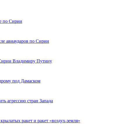
е по Сирии
сле авиаударов по Сирии
 Сирии Владимиру Путину
дрому под Дамаском
ть агрессию стран Запада
ылатых ракет и ракет «воздух-земля»