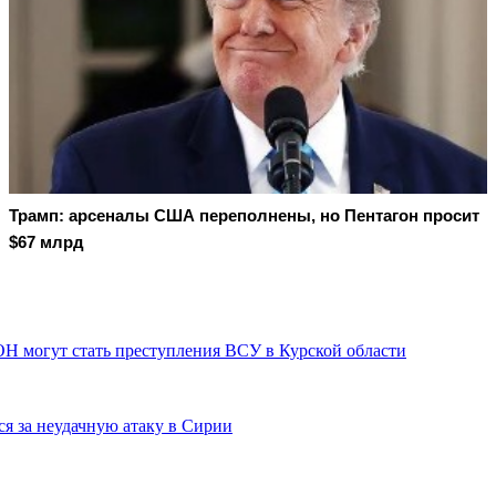
Трамп: арсеналы США переполнены, но Пентагон просит
$67 млрд
ОН могут стать преступления ВСУ в Курской области
я за неудачную атаку в Сирии