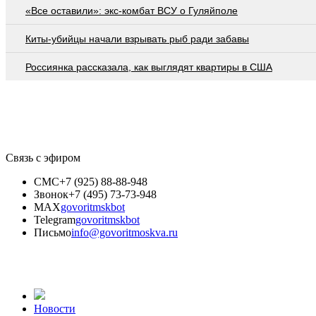
«Все оставили»: экс-комбат ВСУ о Гуляйполе
Киты-убийцы начали взрывать рыб ради забавы
Россиянка рассказала, как выглядят квартиры в США
Связь с эфиром
СМС
+7 (925) 88-88-948
Звонок
+7 (495) 73-73-948
MAX
govoritmskbot
Telegram
govoritmskbot
Письмо
info@govoritmoskva.ru
Новости