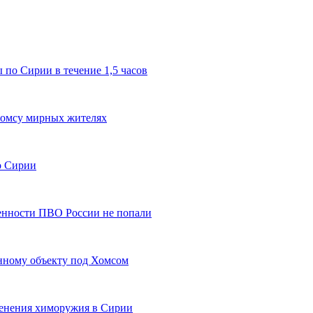
 по Сирии в течение 1,5 часов
Хомсу мирных жителях
о Сирии
венности ПВО России не попали
нному объекту под Хомсом
менения химоружия в Сирии