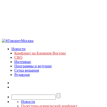
Новости
Конфликт на Ближнем Востоке
СВО
Интервью
Программы и ведущие
Сетка вещания
Редакция
Новости
Палестино-израильский конфликт