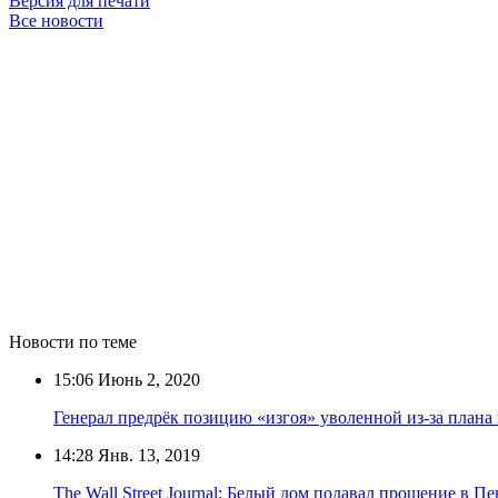
Версия для печати
Все новости
Новости по теме
15:06
Июнь 2, 2020
Генерал предрёк позицию «изгоя» уволенной из-за план
14:28
Янв. 13, 2019
The Wall Street Journal: Белый дом подавал прошение в П