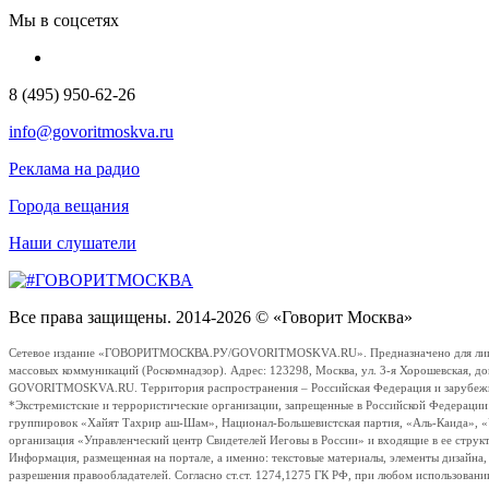
Мы в соцсетях
8 (495) 950-62-26
info@govoritmoskva.ru
Реклама на радио
Города вещания
Наши слушатели
Все права защищены. 2014-2026 © «Говорит Москва»
Сетевое издание «ГОВОРИТМОСКВА.РУ/GOVORITMOSKVA.RU». Предназначено для лиц стар
массовых коммуникаций (Роскомнадзор). Адрес: 123298, Москва, ул. 3-я Хорошевская, д
GOVORITMOSKVA.RU. Территория распространения – Российская Федерация и зарубежные с
*Экстремистские и террористические организации, запрещенные в Российской Федераци
группировок «Хайят Тахрир аш-Шам», Национал-Большевистская партия, «Аль-Каида», 
организация «Управленческий центр Свидетелей Иеговы в России» и входящие в ее струк
Информация, размещенная на портале, а именно: текстовые материалы, элементы дизайна
разрешения правообладателей. Согласно ст.ст. 1274,1275 ГК РФ, при любом использовани