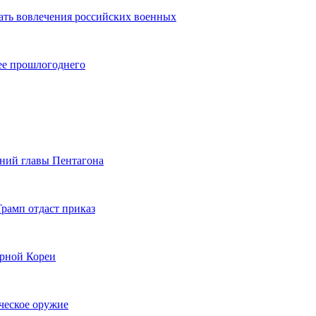
ать вовлечения российских военных
ее прошлогоднего
лений главы Пентагона
Трамп отдаст приказ
ерной Кореи
ческое оружие