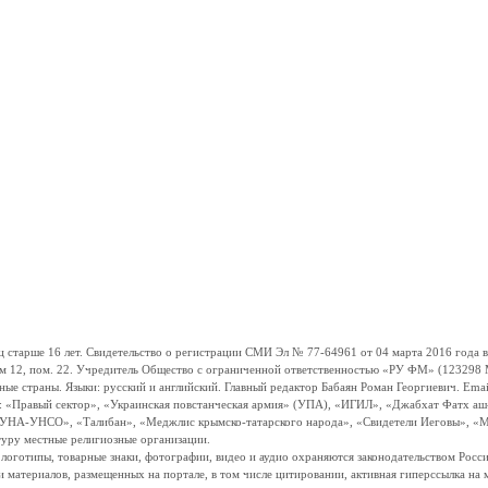
ше 16 лет. Свидетельство о регистрации СМИ Эл № 77-64961 от 04 марта 2016 года вы
ом 12, пом. 22. Учредитель Общество с ограниченной ответственностью «РУ ФМ» (123298 Мо
траны. Языки: русский и английский. Главный редактор Бабаян Роман Георгиевич. Email:
и: «Правый сектор», «Украинская повстанческая армия» (УПА), «ИГИЛ», «Джабхат Фатх а
«УНА-УНСО», «Талибан», «Меджлис крымско-татарского народа», «Свидетели Иеговы», «М
туру местные религиозные организации.
, логотипы, товарные знаки, фотографии, видео и аудио охраняются законодательством Ро
и материалов, размещенных на портале, в том числе цитировании, активная гиперссылка на 