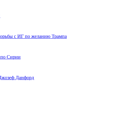
и
орьбы с ИГ по желанию Трампа
 по Сирии
 Джозеф Данфорд