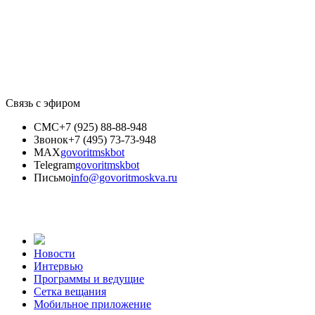
Связь с эфиром
СМС
+7 (925) 88-88-948
Звонок
+7 (495) 73-73-948
MAX
govoritmskbot
Telegram
govoritmskbot
Письмо
info@govoritmoskva.ru
Новости
Интервью
Программы и ведущие
Сетка вещания
Мобильное приложение