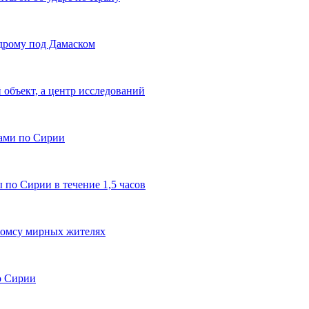
дрому под Дамаском
объект, а центр исследований
рами по Сирии
 по Сирии в течение 1,5 часов
Хомсу мирных жителях
о Сирии