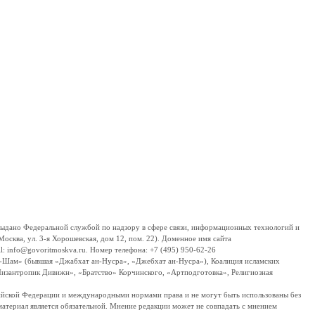
дано Федеральной службой по надзору в сфере связи, информационных технологий и
сква, ул. 3-я Хорошевская, дом 12, пом. 22). Доменное имя сайта
 info@govoritmoskva.ru. Номер телефона: +7 (495) 950-62-26
ш-Шам» (бывшая «Джабхат ан-Нусра», «Джебхат ан-Нусра»), Коалиция исламских
изантропик Дивижн», «Братство» Корчинского, «Артподготовка», Религиозная
ссийской Федерации и международными нормами права и не могут быть использованы без
материал является обязательной. Мнение редакции может не совпадать с мнением