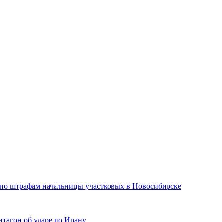
а по штрафам начальницы участковых в Новосибирске
ентагон об ударе по Ирану