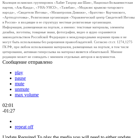
Коалиция исламских группировок «Хайят Тахрир аш-Шам», Национал-Большевистская
партия, «Аль-Каида», «УНА-УНСО», «Талибан», «Меджлис крымско-татарского
народа», «Свидетели Иеговы», «Мизантропик Дивижн», «Братство» Корчинского,
«Артподготовка», Религиозная организация «Управленческий центр Свидетелей Иеговы
в России» и входящие в ее структуру местные религиозные организации.
Информация, размещенная на портале, а именно: текстовые материалы, элементы
дизайна, логотипы, товарные знаки, фотографии, видео и аудио охраняются
законодательством Российской Федерации и международными нормами права и не
могут быть использованы без разрешения правообладателей. Согласно ст.ст. 1274,1275
ГК РФ, при любом использовании материалов, размещенных на портале, в том числе
цитировании, активная гиперссылка на материал является обязательной. Мнение
редакции может не совпадать с мнением отдельных авторов и колумнистов.
Сообщение отправлено
play
pause
mute
unmute
max volume
02:01
-01:27
repeat off
Update Required
To play the media you will need to either update