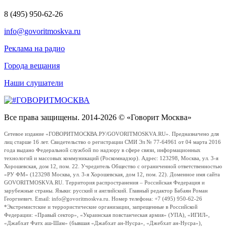
8 (495) 950-62-26
info@govoritmoskva.ru
Реклама на радио
Города вещания
Наши слушатели
Все права защищены. 2014-2026 © «Говорит Москва»
Сетевое издание «ГОВОРИТМОСКВА.РУ/GOVORITMOSKVA.RU». Предназначено для
лиц старше 16 лет. Свидетельство о регистрации СМИ Эл № 77-64961 от 04 марта 2016
года выдано Федеральной службой по надзору в сфере связи, информационных
технологий и массовых коммуникаций (Роскомнадзор). Адрес: 123298, Москва, ул. 3-я
Хорошевская, дом 12, пом. 22. Учредитель Общество с ограниченной ответственностью
«РУ ФМ» (123298 Москва, ул. 3-я Хорошевская, дом 12, пом. 22). Доменное имя сайта
GOVORITMOSKVA.RU. Территория распространения – Российская Федерация и
зарубежные страны. Языки: русский и английский. Главный редактор Бабаян Роман
Георгиевич. Email: info@govoritmoskva.ru. Номер телефона: +7 (495) 950-62-26
*Экстремистские и террористические организации, запрещенные в Российской
Федерации: «Правый сектор», «Украинская повстанческая армия» (УПА), «ИГИЛ»,
«Джабхат Фатх аш-Шам» (бывшая «Джабхат ан-Нусра», «Джебхат ан-Нусра»),