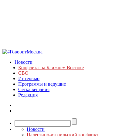
Новости
Конфликт на Ближнем Востоке
СВО
Интервью
Программы и ведущие
Сетка вещания
Редакция
Новости
Палестино-израильский конфликт