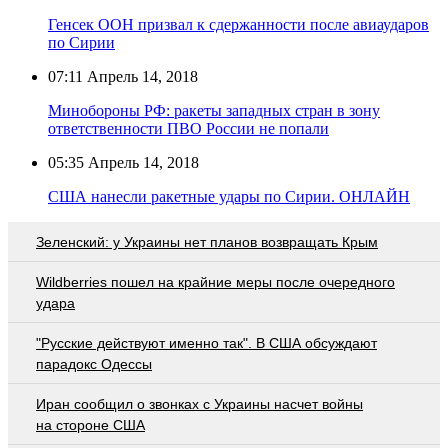
Генсек ООН призвал к сдержанности после авиаударов
по Сирии
07:11
Апрель 14, 2018
Минобороны РФ: ракеты западных стран в зону
ответственности ПВО России не попали
05:35
Апрель 14, 2018
США нанесли ракетные удары по Сирии. ОНЛАЙН
Зеленский: у Украины нет планов возвращать Крым
Wildberries пошел на крайние меры после очередного
удара
"Русские действуют именно так". В США обсуждают
парадокс Одессы
Иран сообщил о звонках с Украины насчет войны
на стороне США