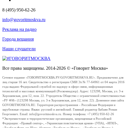
8 (495) 950-62-26
info@govoritmoskva.ru
Реклама на радио
Города вещания
Наши слушатели
Все права защищены. 2014-2026 © «Говорит Москва»
Сетевое издание «ГОВОРИТМОСКВА.РУ/GOVORITMOSKVA.RU». Предназначено для
лиц старше 16 лет. Свидетельство о регистрации СМИ Эл № 77-64961 от 04 марта 2016
года выдано Федеральной службой по надзору в сфере связи, информационных
технологий и массовых коммуникаций (Роскомнадзор). Адрес: 123298, Москва, ул. 3-я
Хорошевская, дом 12, пом. 22. Учредитель Общество с ограниченной ответственностью
«РУ ФМ» (123298 Москва, ул. 3-я Хорошевская, дом 12, пом. 22). Доменное имя сайта
GOVORITMOSKVA.RU. Территория распространения – Российская Федерация и
зарубежные страны. Языки: русский и английский. Главный редактор Бабаян Роман
Георгиевич. Email: info@govoritmoskva.ru. Номер телефона: +7 (495) 950-62-26
*Экстремистские и террористические организации, запрещенные в Российской
Федерации: «Правый сектор», «Украинская повстанческая армия» (УПА), «ИГИЛ»,
«Джабхат Фатх аш-Шам» (бывшая «Джабхат ан-Нусра», «Джебхат ан-Нусра»),