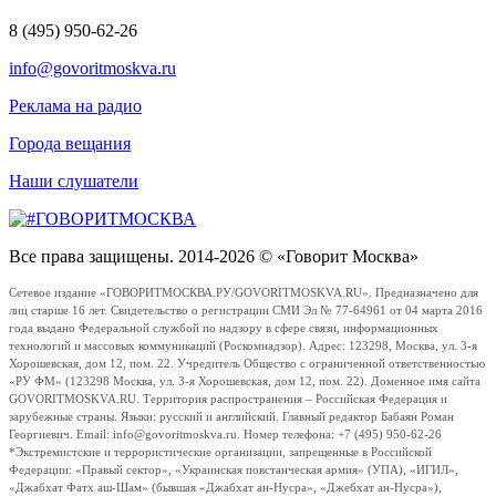
8 (495) 950-62-26
info@govoritmoskva.ru
Реклама на радио
Города вещания
Наши слушатели
Все права защищены. 2014-2026 © «Говорит Москва»
Сетевое издание «ГОВОРИТМОСКВА.РУ/GOVORITMOSKVA.RU». Предназначено для
лиц старше 16 лет. Свидетельство о регистрации СМИ Эл № 77-64961 от 04 марта 2016
года выдано Федеральной службой по надзору в сфере связи, информационных
технологий и массовых коммуникаций (Роскомнадзор). Адрес: 123298, Москва, ул. 3-я
Хорошевская, дом 12, пом. 22. Учредитель Общество с ограниченной ответственностью
«РУ ФМ» (123298 Москва, ул. 3-я Хорошевская, дом 12, пом. 22). Доменное имя сайта
GOVORITMOSKVA.RU. Территория распространения – Российская Федерация и
зарубежные страны. Языки: русский и английский. Главный редактор Бабаян Роман
Георгиевич. Email: info@govoritmoskva.ru. Номер телефона: +7 (495) 950-62-26
*Экстремистские и террористические организации, запрещенные в Российской
Федерации: «Правый сектор», «Украинская повстанческая армия» (УПА), «ИГИЛ»,
«Джабхат Фатх аш-Шам» (бывшая «Джабхат ан-Нусра», «Джебхат ан-Нусра»),