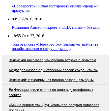
«Перекрёсток» начал тестировать онлайн-продажи
продуктов
00:17
Дек. 6, 2016
Компания Amazon откроет в США магазин без касс
18:55
Окт. 27, 2016
Торговая сеть «Перекрёсток» планирует запустить
онлайн-магазин в следующем году
Зеленский рассказал, как прошла встреча с Трампом
Медведев назвал единственный способ сохранить РФ
Зеленский: у Украины нет планов возвращать Крым
Во Франции ввели запрет на один вид телефонных
звонков
«Мы не вернёмся». Друг Усольцева получил голосовое
послание