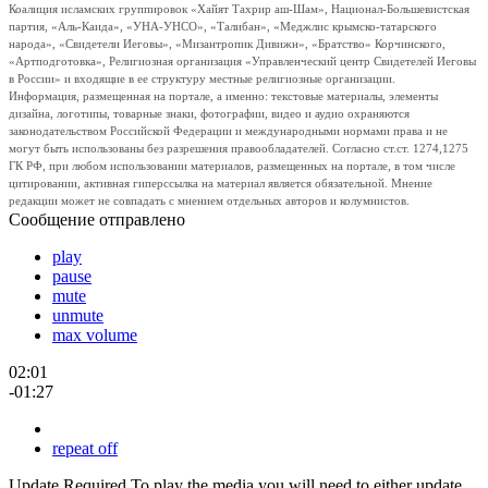
Коалиция исламских группировок «Хайят Тахрир аш-Шам», Национал-Большевистская
партия, «Аль-Каида», «УНА-УНСО», «Талибан», «Меджлис крымско-татарского
народа», «Свидетели Иеговы», «Мизантропик Дивижн», «Братство» Корчинского,
«Артподготовка», Религиозная организация «Управленческий центр Свидетелей Иеговы
в России» и входящие в ее структуру местные религиозные организации.
Информация, размещенная на портале, а именно: текстовые материалы, элементы
дизайна, логотипы, товарные знаки, фотографии, видео и аудио охраняются
законодательством Российской Федерации и международными нормами права и не
могут быть использованы без разрешения правообладателей. Согласно ст.ст. 1274,1275
ГК РФ, при любом использовании материалов, размещенных на портале, в том числе
цитировании, активная гиперссылка на материал является обязательной. Мнение
редакции может не совпадать с мнением отдельных авторов и колумнистов.
Сообщение отправлено
play
pause
mute
unmute
max volume
02:01
-01:27
repeat off
Update Required
To play the media you will need to either update