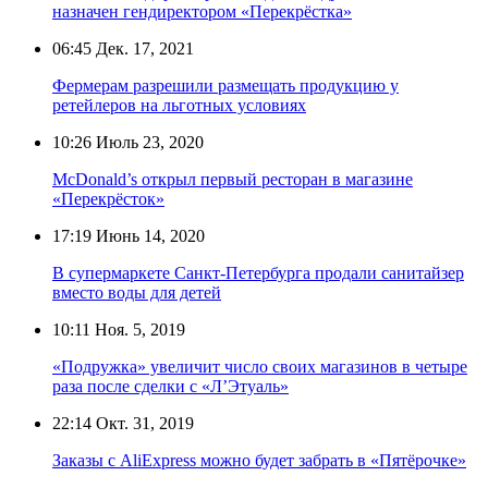
назначен гендиректором «Перекрёстка»
06:45
Дек. 17, 2021
Фермерам разрешили размещать продукцию у
ретейлеров на льготных условиях
10:26
Июль 23, 2020
McDonald’s открыл первый ресторан в магазине
«Перекрёсток»
17:19
Июнь 14, 2020
В супермаркете Санкт-Петербурга продали санитайзер
вместо воды для детей
10:11
Ноя. 5, 2019
«Подружка» увеличит число своих магазинов в четыре
раза после сделки с «Л’Этуаль»
22:14
Окт. 31, 2019
Заказы с AliExpress можно будет забрать в «Пятёрочке»