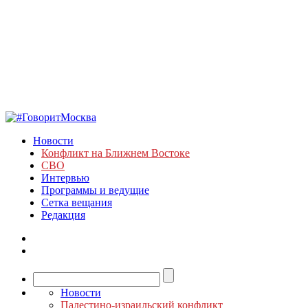
Новости
Конфликт на Ближнем Востоке
СВО
Интервью
Программы и ведущие
Сетка вещания
Редакция
Новости
Палестино-израильский конфликт