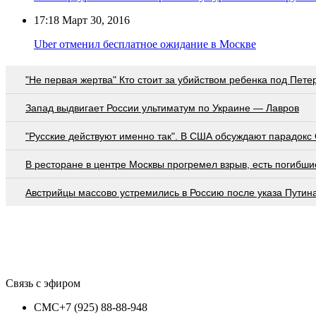
17:18
Март 30, 2016
Uber отменил бесплатное ожидание в Москве
"Не первая жертва" Кто стоит за убийством ребенка под Пете
Запад выдвигает России ультиматум по Украине — Лавров
"Русские действуют именно так". В США обсуждают парадокс
В ресторане в центре Москвы прогремел взрыв, есть погибши
Австрийцы массово устремились в Россию после указа Путин
Связь с эфиром
СМС
+7 (925) 88-88-948