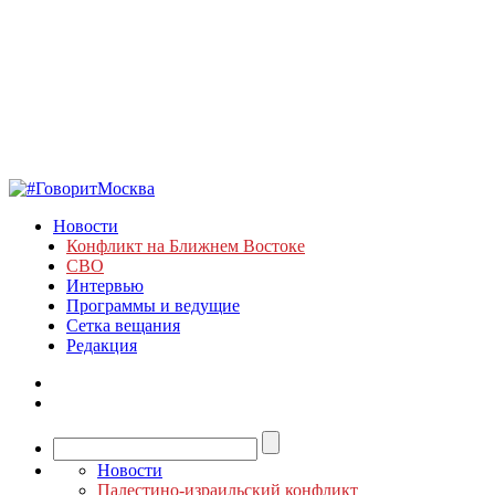
Новости
Конфликт на Ближнем Востоке
СВО
Интервью
Программы и ведущие
Сетка вещания
Редакция
Новости
Палестино-израильский конфликт