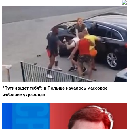
"Путин ждет тебя": в Польше началось массовое
избиение украинцев