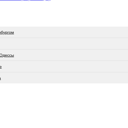
рбургом
 Одессы
е
а