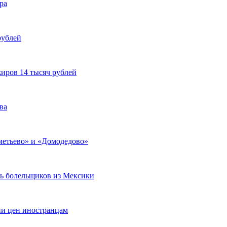
ра
рублей
жиров 14 тысяч рублей
ва
еметьево» и «Домодедово»
ть болельщиков из Мексики
ии цен иностранцам