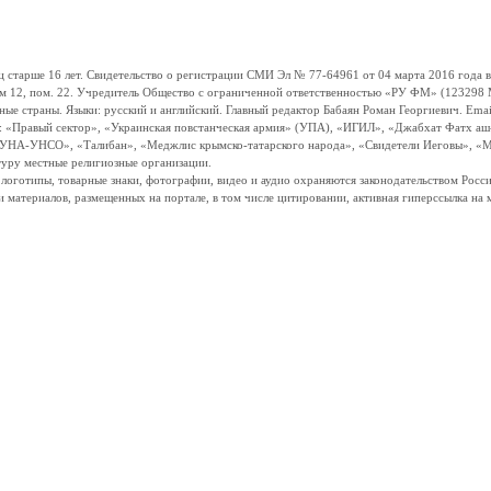
ше 16 лет. Свидетельство о регистрации СМИ Эл № 77-64961 от 04 марта 2016 года вы
ом 12, пом. 22. Учредитель Общество с ограниченной ответственностью «РУ ФМ» (123298 Мо
траны. Языки: русский и английский. Главный редактор Бабаян Роман Георгиевич. Email:
и: «Правый сектор», «Украинская повстанческая армия» (УПА), «ИГИЛ», «Джабхат Фатх а
«УНА-УНСО», «Талибан», «Меджлис крымско-татарского народа», «Свидетели Иеговы», «М
туру местные религиозные организации.
, логотипы, товарные знаки, фотографии, видео и аудио охраняются законодательством Ро
и материалов, размещенных на портале, в том числе цитировании, активная гиперссылка на 