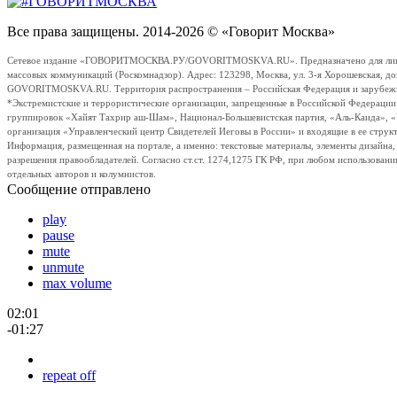
Все права защищены. 2014-2026 © «Говорит Москва»
Сетевое издание «ГОВОРИТМОСКВА.РУ/GOVORITMOSKVA.RU». Предназначено для лиц стар
массовых коммуникаций (Роскомнадзор). Адрес: 123298, Москва, ул. 3-я Хорошевская, д
GOVORITMOSKVA.RU. Территория распространения – Российская Федерация и зарубежные с
*Экстремистские и террористические организации, запрещенные в Российской Федераци
группировок «Хайят Тахрир аш-Шам», Национал-Большевистская партия, «Аль-Каида», 
организация «Управленческий центр Свидетелей Иеговы в России» и входящие в ее струк
Информация, размещенная на портале, а именно: текстовые материалы, элементы дизайна
разрешения правообладателей. Согласно ст.ст. 1274,1275 ГК РФ, при любом использовани
отдельных авторов и колумнистов.
Сообщение отправлено
play
pause
mute
unmute
max volume
02:01
-01:27
repeat off