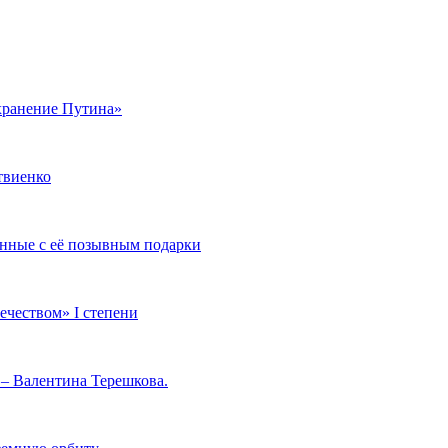
охранение Путина»
твиенко
нные с её позывным подарки
ечеством» I степени
 – Валентина Терешкова.