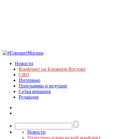
Новости
Конфликт на Ближнем Востоке
СВО
Интервью
Программы и ведущие
Сетка вещания
Редакция
Новости
Палестино-израильский конфликт