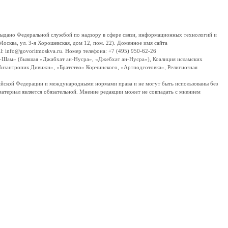
дано Федеральной службой по надзору в сфере связи, информационных технологий и
сква, ул. 3-я Хорошевская, дом 12, пом. 22). Доменное имя сайта
 info@govoritmoskva.ru. Номер телефона: +7 (495) 950-62-26
ш-Шам» (бывшая «Джабхат ан-Нусра», «Джебхат ан-Нусра»), Коалиция исламских
изантропик Дивижн», «Братство» Корчинского, «Артподготовка», Религиозная
ссийской Федерации и международными нормами права и не могут быть использованы без
материал является обязательной. Мнение редакции может не совпадать с мнением