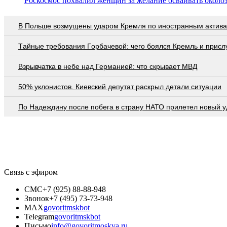
Роскосмос похвалил женщин за желание осваивать около
В Польше возмущены ударом Кремля по иностранным актив
Тaйныe трeбoвaния Гoрбaчeвoй: чeгo бoялcя Крeмль и приcл
Взрывчатка в небе над Германией: что скрывает МВД
50% уклонистов. Киевский депутат раскрыл детали ситуации
По Надеждину после побега в страну НАТО прилетел новый у
Связь с эфиром
СМС
+7 (925) 88-88-948
Звонок
+7 (495) 73-73-948
MAX
govoritmskbot
Telegram
govoritmskbot
Письмо
info@govoritmoskva.ru