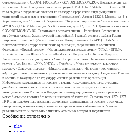
Сетевое издание «ГОВОРИТМОСКВА.РУ/GOVORITMOSKVA.RU». Предназначено для
лиц старше 16 лет. Свидетельство о регистрации СМИ Эл № 77-64961 от 04 марта 2016
года выдано Федеральной службой по надзору в сфере связи, информационных
технологий и массовых коммуникаций (Роскомнадзор). Адрес: 123298, Москва, ул. 3-я
Хорошевская, дом 12, пом. 22. Учредитель Общество с ограниченной ответственностью
«РУ ФМ» (123298 Москва, ул. 3-я Хорошевская, дом 12, пом. 22). Доменное имя сайта
GOVORITMOSKVA.RU. Территория распространения – Российская Федерация и
зарубежные страны. Языки: русский и английский. Главный редактор Бабаян Роман
Георгиевич. Email: info@govoritmoskva.ru. Номер телефона: +7 (495) 950-62-26
*Экстремистские и террористические организации, запрещенные в Российской
Федерации: «Правый сектор», «Украинская повстанческая армия» (УПА), «ИГИЛ»,
«Джабхат Фатх аш-Шам» (бывшая «Джабхат ан-Нусра», «Джебхат ан-Нусра»),
Коалиция исламских группировок «Хайят Тахрир аш-Шам», Национал-Большевистская
партия, «Аль-Каида», «УНА-УНСО», «Талибан», «Меджлис крымско-татарского
народа», «Свидетели Иеговы», «Мизантропик Дивижн», «Братство» Корчинского,
«Артподготовка», Религиозная организация «Управленческий центр Свидетелей Иеговы
в России» и входящие в ее структуру местные религиозные организации.
Информация, размещенная на портале, а именно: текстовые материалы, элементы
дизайна, логотипы, товарные знаки, фотографии, видео и аудио охраняются
законодательством Российской Федерации и международными нормами права и не
могут быть использованы без разрешения правообладателей. Согласно ст.ст. 1274,1275
ГК РФ, при любом использовании материалов, размещенных на портале, в том числе
цитировании, активная гиперссылка на материал является обязательной. Мнение
редакции может не совпадать с мнением отдельных авторов и колумнистов.
Сообщение отправлено
play
pause