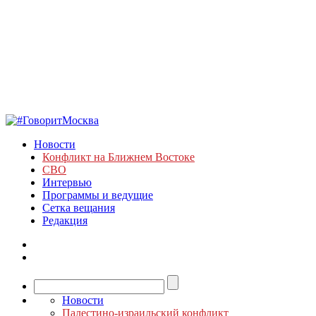
Новости
Конфликт на Ближнем Востоке
СВО
Интервью
Программы и ведущие
Сетка вещания
Редакция
Новости
Палестино-израильский конфликт