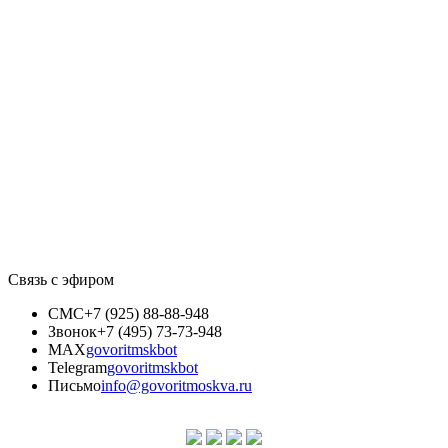
Связь с эфиром
СМС
+7 (925) 88-88-948
Звонок
+7 (495) 73-73-948
MAX
govoritmskbot
Telegram
govoritmskbot
Письмо
info@govoritmoskva.ru