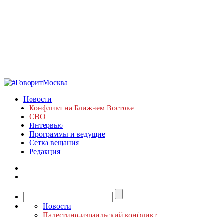
Новости
Конфликт на Ближнем Востоке
СВО
Интервью
Программы и ведущие
Сетка вещания
Редакция
Новости
Палестино-израильский конфликт