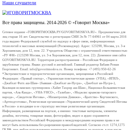
Наши слушатели
Все права защищены. 2014-2026 © «Говорит Москва»
Сетевое издание «ГОВОРИТМОСКВА.РУ/GOVORITMOSKVA.RU». Предназначено для
лиц старше 16 лет. Свидетельство о регистрации СМИ Эл № 77-64961 от 04 марта 2016
года выдано Федеральной службой по надзору в сфере связи, информационных
технологий и массовых коммуникаций (Роскомнадзор). Адрес: 123298, Москва, ул. 3-я
Хорошевская, дом 12, пом. 22. Учредитель Общество с ограниченной ответственностью
«РУ ФМ» (123298 Москва, ул. 3-я Хорошевская, дом 12, пом. 22). Доменное имя сайта
GOVORITMOSKVA.RU. Территория распространения – Российская Федерация и
зарубежные страны. Языки: русский и английский. Главный редактор Бабаян Роман
Георгиевич. Email: info@govoritmoskva.ru. Номер телефона: +7 (495) 950-62-26
*Экстремистские и террористические организации, запрещенные в Российской
Федерации: «Правый сектор», «Украинская повстанческая армия» (УПА), «ИГИЛ»,
«Джабхат Фатх аш-Шам» (бывшая «Джабхат ан-Нусра», «Джебхат ан-Нусра»),
Коалиция исламских группировок «Хайят Тахрир аш-Шам», Национал-Большевистская
партия, «Аль-Каида», «УНА-УНСО», «Талибан», «Меджлис крымско-татарского
народа», «Свидетели Иеговы», «Мизантропик Дивижн», «Братство» Корчинского,
«Артподготовка», Религиозная организация «Управленческий центр Свидетелей Иеговы
в России» и входящие в ее структуру местные религиозные организации.
Информация, размещенная на портале, а именно: текстовые материалы, элементы
дизайна, логотипы, товарные знаки, фотографии, видео и аудио охраняются
законодательством Российской Федерации и международными нормами права и не
могут быть использованы без разрешения правообладателей. Согласно ст.ст. 1274,1275
ГК РФ, при любом использовании материалов, размещенных на портале, в том числе