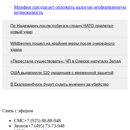
Минфин предлагает обложить налогом неоформленную
недвижимость
По Надеждину после побега в страну НАТО прилетел
новый удар
Wildberries пошел на крайние меры после очередного
удара
«Перестала существовать». ЧП в Одессе напугало Запад
США выдворили 110 украинцев с временной защитой
В Екатеринбурге будут судить мужчину за убийство
Связь с эфиром
СМС
+7 (925) 88-88-948
Звонок
+7 (495) 73-73-948