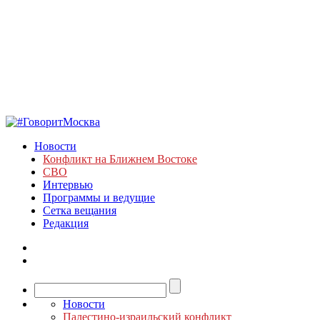
Новости
Конфликт на Ближнем Востоке
СВО
Интервью
Программы и ведущие
Сетка вещания
Редакция
Новости
Палестино-израильский конфликт