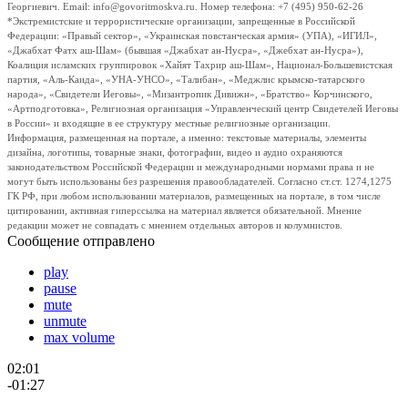
Георгиевич. Email: info@govoritmoskva.ru. Номер телефона: +7 (495) 950-62-26
*Экстремистские и террористические организации, запрещенные в Российской
Федерации: «Правый сектор», «Украинская повстанческая армия» (УПА), «ИГИЛ»,
«Джабхат Фатх аш-Шам» (бывшая «Джабхат ан-Нусра», «Джебхат ан-Нусра»),
Коалиция исламских группировок «Хайят Тахрир аш-Шам», Национал-Большевистская
партия, «Аль-Каида», «УНА-УНСО», «Талибан», «Меджлис крымско-татарского
народа», «Свидетели Иеговы», «Мизантропик Дивижн», «Братство» Корчинского,
«Артподготовка», Религиозная организация «Управленческий центр Свидетелей Иеговы
в России» и входящие в ее структуру местные религиозные организации.
Информация, размещенная на портале, а именно: текстовые материалы, элементы
дизайна, логотипы, товарные знаки, фотографии, видео и аудио охраняются
законодательством Российской Федерации и международными нормами права и не
могут быть использованы без разрешения правообладателей. Согласно ст.ст. 1274,1275
ГК РФ, при любом использовании материалов, размещенных на портале, в том числе
цитировании, активная гиперссылка на материал является обязательной. Мнение
редакции может не совпадать с мнением отдельных авторов и колумнистов.
Сообщение отправлено
play
pause
mute
unmute
max volume
02:01
-01:27