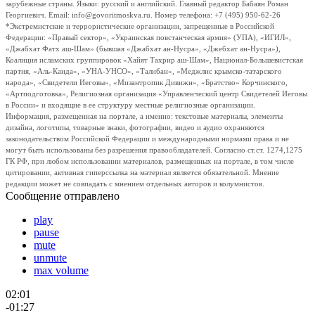
зарубежные страны. Языки: русский и английский. Главный редактор Бабаян Роман
Георгиевич. Email: info@govoritmoskva.ru. Номер телефона: +7 (495) 950-62-26
*Экстремистские и террористические организации, запрещенные в Российской
Федерации: «Правый сектор», «Украинская повстанческая армия» (УПА), «ИГИЛ»,
«Джабхат Фатх аш-Шам» (бывшая «Джабхат ан-Нусра», «Джебхат ан-Нусра»),
Коалиция исламских группировок «Хайят Тахрир аш-Шам», Национал-Большевистская
партия, «Аль-Каида», «УНА-УНСО», «Талибан», «Меджлис крымско-татарского
народа», «Свидетели Иеговы», «Мизантропик Дивижн», «Братство» Корчинского,
«Артподготовка», Религиозная организация «Управленческий центр Свидетелей Иеговы
в России» и входящие в ее структуру местные религиозные организации.
Информация, размещенная на портале, а именно: текстовые материалы, элементы
дизайна, логотипы, товарные знаки, фотографии, видео и аудио охраняются
законодательством Российской Федерации и международными нормами права и не
могут быть использованы без разрешения правообладателей. Согласно ст.ст. 1274,1275
ГК РФ, при любом использовании материалов, размещенных на портале, в том числе
цитировании, активная гиперссылка на материал является обязательной. Мнение
редакции может не совпадать с мнением отдельных авторов и колумнистов.
Сообщение отправлено
play
pause
mute
unmute
max volume
02:01
-01:27