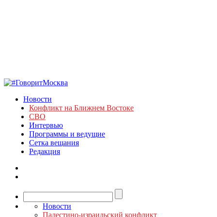
Новости
Конфликт на Ближнем Востоке
СВО
Интервью
Программы и ведущие
Сетка вещания
Редакция
Новости
Палестино-израильский конфликт