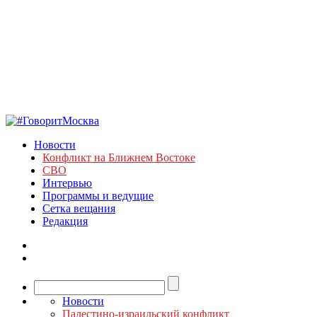
Новости
Конфликт на Ближнем Востоке
СВО
Интервью
Программы и ведущие
Сетка вещания
Редакция
Новости
Палестино-израильский конфликт