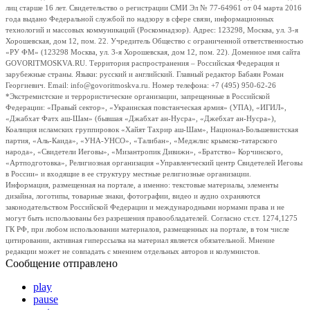
лиц старше 16 лет. Свидетельство о регистрации СМИ Эл № 77-64961 от 04 марта 2016
года выдано Федеральной службой по надзору в сфере связи, информационных
технологий и массовых коммуникаций (Роскомнадзор). Адрес: 123298, Москва, ул. 3-я
Хорошевская, дом 12, пом. 22. Учредитель Общество с ограниченной ответственностью
«РУ ФМ» (123298 Москва, ул. 3-я Хорошевская, дом 12, пом. 22). Доменное имя сайта
GOVORITMOSKVA.RU. Территория распространения – Российская Федерация и
зарубежные страны. Языки: русский и английский. Главный редактор Бабаян Роман
Георгиевич. Email: info@govoritmoskva.ru. Номер телефона: +7 (495) 950-62-26
*Экстремистские и террористические организации, запрещенные в Российской
Федерации: «Правый сектор», «Украинская повстанческая армия» (УПА), «ИГИЛ»,
«Джабхат Фатх аш-Шам» (бывшая «Джабхат ан-Нусра», «Джебхат ан-Нусра»),
Коалиция исламских группировок «Хайят Тахрир аш-Шам», Национал-Большевистская
партия, «Аль-Каида», «УНА-УНСО», «Талибан», «Меджлис крымско-татарского
народа», «Свидетели Иеговы», «Мизантропик Дивижн», «Братство» Корчинского,
«Артподготовка», Религиозная организация «Управленческий центр Свидетелей Иеговы
в России» и входящие в ее структуру местные религиозные организации.
Информация, размещенная на портале, а именно: текстовые материалы, элементы
дизайна, логотипы, товарные знаки, фотографии, видео и аудио охраняются
законодательством Российской Федерации и международными нормами права и не
могут быть использованы без разрешения правообладателей. Согласно ст.ст. 1274,1275
ГК РФ, при любом использовании материалов, размещенных на портале, в том числе
цитировании, активная гиперссылка на материал является обязательной. Мнение
редакции может не совпадать с мнением отдельных авторов и колумнистов.
Сообщение отправлено
play
pause