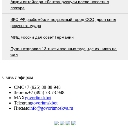
Акции ритейлера «Лента» рухнули после новости о
пожаре
ВКС РФ разбомбили подземный город ССО, дрон снял
результат удара
МИД России дал совет Германии
Путин отправил 13 тысяч военных туда, где их никто не
жал
Связь с эфиром
СМС
+7 (925) 88-88-948
Звонок
+7 (495) 73-73-948
MAX
govoritmskbot
Telegram
govoritmskbot
Письмо
info@govoritmoskva.ru