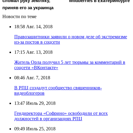
сломал руку земляку,
Wildberries в Екатеринбурге
приняв его за украинца
Новости по теме
18:58
Авг. 14, 2018
Правозащитники заявили о новом деле об экстремизме
из-за постов в соцсети
17:15
Авг. 13, 2018
Житель Орла получил 5 лет тюрьмы за комментарий в
соцсети «ВКонтакте»
08:46
Авг. 7, 2018
В РПЦ создадут сообщество священников-
видеоблогеров
13:47
Июль 29, 2018
Гендиректора «Софрино» освободили от всех
должностей в организациях РПЦ
09:49
Июль 25, 2018