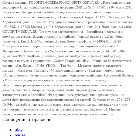
Сетевое издание «ГОВОРИТМОСКВА.РУ/GOVORITMOSKVA.RU». Предназначено для
лиц старше 16 лет. Свидетельство о регистрации СМИ Эл № 77-64961 от 04 марта 2016
года выдано Федеральной службой по надзору в сфере связи, информационных
технологий и массовых коммуникаций (Роскомнадзор). Адрес: 123298, Москва, ул. 3-я
Хорошевская, дом 12, пом. 22. Учредитель Общество с ограниченной ответственностью
«РУ ФМ» (123298 Москва, ул. 3-я Хорошевская, дом 12, пом. 22). Доменное имя сайта
GOVORITMOSKVA.RU. Территория распространения – Российская Федерация и
зарубежные страны. Языки: русский и английский. Главный редактор Бабаян Роман
Георгиевич. Email: info@govoritmoskva.ru. Номер телефона: +7 (495) 950-62-26
*Экстремистские и террористические организации, запрещенные в Российской
Федерации: «Правый сектор», «Украинская повстанческая армия» (УПА), «ИГИЛ»,
«Джабхат Фатх аш-Шам» (бывшая «Джабхат ан-Нусра», «Джебхат ан-Нусра»),
Коалиция исламских группировок «Хайят Тахрир аш-Шам», Национал-Большевистская
партия, «Аль-Каида», «УНА-УНСО», «Талибан», «Меджлис крымско-татарского
народа», «Свидетели Иеговы», «Мизантропик Дивижн», «Братство» Корчинского,
«Артподготовка», Религиозная организация «Управленческий центр Свидетелей Иеговы
в России» и входящие в ее структуру местные религиозные организации.
Информация, размещенная на портале, а именно: текстовые материалы, элементы
дизайна, логотипы, товарные знаки, фотографии, видео и аудио охраняются
законодательством Российской Федерации и международными нормами права и не
могут быть использованы без разрешения правообладателей. Согласно ст.ст. 1274,1275
ГК РФ, при любом использовании материалов, размещенных на портале, в том числе
цитировании, активная гиперссылка на материал является обязательной. Мнение
редакции может не совпадать с мнением отдельных авторов и колумнистов.
Сообщение отправлено
play
pause