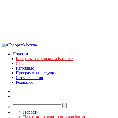
Новости
Конфликт на Ближнем Востоке
СВО
Интервью
Программы и ведущие
Сетка вещания
Редакция
Новости
Палестино-израильский конфликт