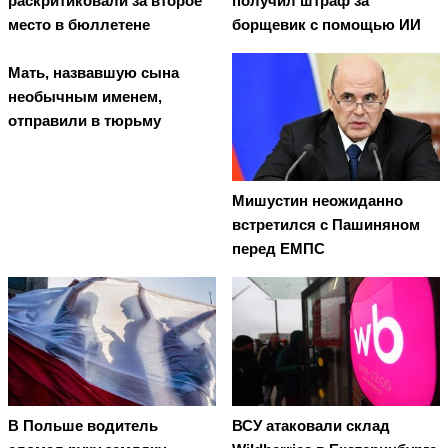
раскритиковали за второе
получил штраф за
место в бюллетене
борщевик с помощью ИИ
Мать, назвавшую сына
необычным именем,
отправили в тюрьму
Мишустин неожиданно
встретился с Пашиняном
перед ЕМПС
В Польше водитель
ВСУ атаковали склад