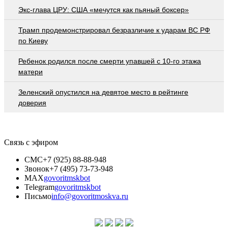
Экс-глава ЦРУ: США «мечутся как пьяный боксер»
Трамп продемонстрировал безразличие к ударам ВС РФ
по Киеву
Ребенок родился после смерти упавшей с 10-го этажа
матери
Зеленский опустился на девятое место в рейтинге
доверия
Связь с эфиром
СМС
+7 (925) 88-88-948
Звонок
+7 (495) 73-73-948
MAX
govoritmskbot
Telegram
govoritmskbot
Письмо
info@govoritmoskva.ru