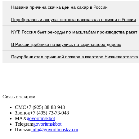
Названа причина скачка цен на сахар в России
Перебралась и ахнула: эстонка рассказала о жизни в России
NYT: Россия бьет рекорды по масштабам производства ракет
В России грибники наткнулись на «кричащее» дерево
Пауэрбанк стал причиной пожара в квартире Нижневартовска
Связь с эфиром
СМС
+7 (925) 88-88-948
Звонок
+7 (495) 73-73-948
MAX
govoritmskbot
Telegram
govoritmskbot
Письмо
info@govoritmoskva.ru