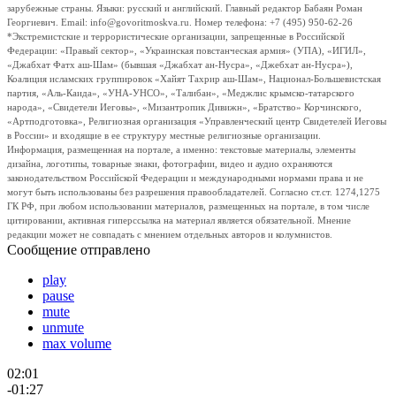
зарубежные страны. Языки: русский и английский. Главный редактор Бабаян Роман
Георгиевич. Email: info@govoritmoskva.ru. Номер телефона: +7 (495) 950-62-26
*Экстремистские и террористические организации, запрещенные в Российской
Федерации: «Правый сектор», «Украинская повстанческая армия» (УПА), «ИГИЛ»,
«Джабхат Фатх аш-Шам» (бывшая «Джабхат ан-Нусра», «Джебхат ан-Нусра»),
Коалиция исламских группировок «Хайят Тахрир аш-Шам», Национал-Большевистская
партия, «Аль-Каида», «УНА-УНСО», «Талибан», «Меджлис крымско-татарского
народа», «Свидетели Иеговы», «Мизантропик Дивижн», «Братство» Корчинского,
«Артподготовка», Религиозная организация «Управленческий центр Свидетелей Иеговы
в России» и входящие в ее структуру местные религиозные организации.
Информация, размещенная на портале, а именно: текстовые материалы, элементы
дизайна, логотипы, товарные знаки, фотографии, видео и аудио охраняются
законодательством Российской Федерации и международными нормами права и не
могут быть использованы без разрешения правообладателей. Согласно ст.ст. 1274,1275
ГК РФ, при любом использовании материалов, размещенных на портале, в том числе
цитировании, активная гиперссылка на материал является обязательной. Мнение
редакции может не совпадать с мнением отдельных авторов и колумнистов.
Сообщение отправлено
play
pause
mute
unmute
max volume
02:01
-01:27