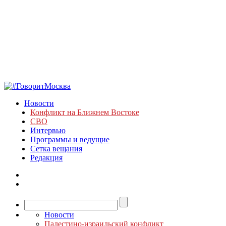
Новости
Конфликт на Ближнем Востоке
СВО
Интервью
Программы и ведущие
Сетка вещания
Редакция
Новости
Палестино-израильский конфликт