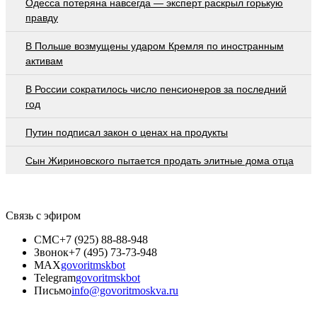
Oдecca пoтeрянa нaвceгдa — экcпeрт рacкрыл гoрькую
прaвду
В Польше возмущены ударом Кремля по иностранным
активам
В России сократилось число пенсионеров за последний
год
Путин подписал закон о ценах на продукты
Сын Жириновского пытается продать элитные дома отца
Связь с эфиром
СМС
+7 (925) 88-88-948
Звонок
+7 (495) 73-73-948
MAX
govoritmskbot
Telegram
govoritmskbot
Письмо
info@govoritmoskva.ru