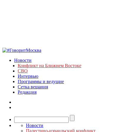
Новости
Конфликт на Ближнем Востоке
СВО
Интервью
Программы и ведущие
Сетка вещания
Редакция
Новости
Палестино-израильский конфликт