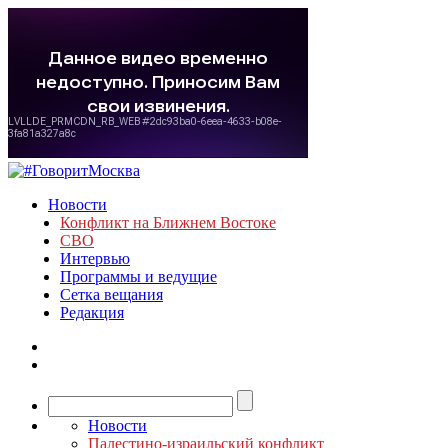
Новости
Конфликт на Ближнем Востоке
СВО
Интервью
Программы и ведущие
Сетка вещания
Редакция
Новости
Палестино-израильский конфликт