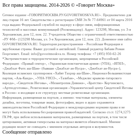
Все права защищены. 2014-2026 © «Говорит Москва»
Сетевое издание «ГОВОРИТМОСКВА.РУ/GOVORITMOSKVA.RU». Предназначено для
лиц старше 16 лет. Свидетельство о регистрации СМИ Эл № 77-64961 от 04 марта 2016
года выдано Федеральной службой по надзору в сфере связи, информационных
технологий и массовых коммуникаций (Роскомнадзор). Адрес: 123298, Москва, ул. 3-я
Хорошевская, дом 12, пом. 22. Учредитель Общество с ограниченной ответственностью
«РУ ФМ» (123298 Москва, ул. 3-я Хорошевская, дом 12, пом. 22). Доменное имя сайта
GOVORITMOSKVA.RU. Территория распространения – Российская Федерация и
зарубежные страны. Языки: русский и английский. Главный редактор Бабаян Роман
Георгиевич. Email: info@govoritmoskva.ru. Номер телефона: +7 (495) 950-62-26
*Экстремистские и террористические организации, запрещенные в Российской
Федерации: «Правый сектор», «Украинская повстанческая армия» (УПА), «ИГИЛ»,
«Джабхат Фатх аш-Шам» (бывшая «Джабхат ан-Нусра», «Джебхат ан-Нусра»),
Коалиция исламских группировок «Хайят Тахрир аш-Шам», Национал-Большевистская
партия, «Аль-Каида», «УНА-УНСО», «Талибан», «Меджлис крымско-татарского
народа», «Свидетели Иеговы», «Мизантропик Дивижн», «Братство» Корчинского,
«Артподготовка», Религиозная организация «Управленческий центр Свидетелей Иеговы
в России» и входящие в ее структуру местные религиозные организации.
Информация, размещенная на портале, а именно: текстовые материалы, элементы
дизайна, логотипы, товарные знаки, фотографии, видео и аудио охраняются
законодательством Российской Федерации и международными нормами права и не
могут быть использованы без разрешения правообладателей. Согласно ст.ст. 1274,1275
ГК РФ, при любом использовании материалов, размещенных на портале, в том числе
цитировании, активная гиперссылка на материал является обязательной. Мнение
редакции может не совпадать с мнением отдельных авторов и колумнистов.
Сообщение отправлено