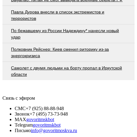
Павла Дурова внесли в список экстремистов и
террористов
По бежавшему из России Надеждину* нанесли новый
удар
Полковник Рейснер: Киев сменил риторику из-за
энергокризиса
Самолет с двумя людьми на борту пропал в Иркутской
области
Связь с эфиром
СМС
+7 (925) 88-88-948
Звонок
+7 (495) 73-73-948
MAX
govoritmskbot
Telegram
govoritmskbot
Письмо
info@govoritmoskva.ru