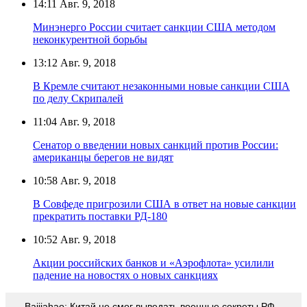
14:11
Авг. 9, 2018
Минэнерго России считает санкции США методом
неконкурентной борьбы
13:12
Авг. 9, 2018
В Кремле считают незаконными новые санкции США
по делу Скрипалей
11:04
Авг. 9, 2018
Сенатор о введении новых санкций против России:
американцы берегов не видят
10:58
Авг. 9, 2018
В Совфеде пригрозили США в ответ на новые санкции
прекратить поставки РД-180
10:52
Авг. 9, 2018
Акции российских банков и «Аэрофлота» усилили
падение на новостях о новых санкциях
Baijiahao: Китай не смог выведать военные секреты РФ