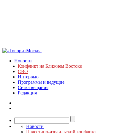
Новости
Конфликт на Ближнем Востоке
СВО
Интервью
Программы и ведущие
Сетка вещания
Редакция
Новости
Палестино-израильский конфликт