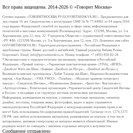
Все права защищены. 2014-2026 © «Говорит Москва»
Сетевое издание «ГОВОРИТМОСКВА.РУ/GOVORITMOSKVA.RU». Предназначено для
лиц старше 16 лет. Свидетельство о регистрации СМИ Эл № 77-64961 от 04 марта 2016
года выдано Федеральной службой по надзору в сфере связи, информационных
технологий и массовых коммуникаций (Роскомнадзор). Адрес: 123298, Москва, ул. 3-я
Хорошевская, дом 12, пом. 22. Учредитель Общество с ограниченной ответственностью
«РУ ФМ» (123298 Москва, ул. 3-я Хорошевская, дом 12, пом. 22). Доменное имя сайта
GOVORITMOSKVA.RU. Территория распространения – Российская Федерация и
зарубежные страны. Языки: русский и английский. Главный редактор Бабаян Роман
Георгиевич. Email: info@govoritmoskva.ru. Номер телефона: +7 (495) 950-62-26
*Экстремистские и террористические организации, запрещенные в Российской
Федерации: «Правый сектор», «Украинская повстанческая армия» (УПА), «ИГИЛ»,
«Джабхат Фатх аш-Шам» (бывшая «Джабхат ан-Нусра», «Джебхат ан-Нусра»),
Коалиция исламских группировок «Хайят Тахрир аш-Шам», Национал-Большевистская
партия, «Аль-Каида», «УНА-УНСО», «Талибан», «Меджлис крымско-татарского
народа», «Свидетели Иеговы», «Мизантропик Дивижн», «Братство» Корчинского,
«Артподготовка», Религиозная организация «Управленческий центр Свидетелей Иеговы
в России» и входящие в ее структуру местные религиозные организации.
Информация, размещенная на портале, а именно: текстовые материалы, элементы
дизайна, логотипы, товарные знаки, фотографии, видео и аудио охраняются
законодательством Российской Федерации и международными нормами права и не
могут быть использованы без разрешения правообладателей. Согласно ст.ст. 1274,1275
ГК РФ, при любом использовании материалов, размещенных на портале, в том числе
цитировании, активная гиперссылка на материал является обязательной. Мнение
редакции может не совпадать с мнением отдельных авторов и колумнистов.
Сообщение отправлено