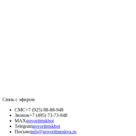
Связь с эфиром
СМС
+7 (925) 88-88-948
Звонок
+7 (495) 73-73-948
MAX
govoritmskbot
Telegram
govoritmskbot
Письмо
info@govoritmoskva.ru