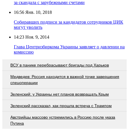
за скандала с зарубежными счетами
16:56
Янв. 10, 2018
Собиравших подписи за кандидатов сотрудников ЦИК
могут уволить
14:23
Ноя. 9, 2014
Глава Центризбиркома Украины заявляет о давлении на
комиссию
ВСУ в панике перебрасывают бригады под Харьков
Медведев: Россия находится в важной точке завершения
спецоперации
Зеленский: у Украины нет планов возвращать Крым
Зеленский рассказал, как прошла встреча с Трампом
Австрийцы массово устремились в Россию после указа
Путина