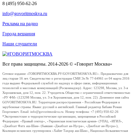
8 (495) 950-62-26
info@govoritmoskva.ru
Реклама на радио
Города вещания
Наши слушатели
Все права защищены. 2014-2026 © «Говорит Москва»
Сетевое издание «ГОВОРИТМОСКВА.РУ/GOVORITMOSKVA.RU». Предназначено для
лиц старше 16 лет. Свидетельство о регистрации СМИ Эл № 77-64961 от 04 марта 2016
года выдано Федеральной службой по надзору в сфере связи, информационных
технологий и массовых коммуникаций (Роскомнадзор). Адрес: 123298, Москва, ул. 3-я
Хорошевская, дом 12, пом. 22. Учредитель Общество с ограниченной ответственностью
«РУ ФМ» (123298 Москва, ул. 3-я Хорошевская, дом 12, пом. 22). Доменное имя сайта
GOVORITMOSKVA.RU. Территория распространения – Российская Федерация и
зарубежные страны. Языки: русский и английский. Главный редактор Бабаян Роман
Георгиевич. Email: info@govoritmoskva.ru. Номер телефона: +7 (495) 950-62-26
*Экстремистские и террористические организации, запрещенные в Российской
Федерации: «Правый сектор», «Украинская повстанческая армия» (УПА), «ИГИЛ»,
«Джабхат Фатх аш-Шам» (бывшая «Джабхат ан-Нусра», «Джебхат ан-Нусра»),
Коалиция исламских группировок «Хайят Тахрир аш-Шам», Национал-Большевистская