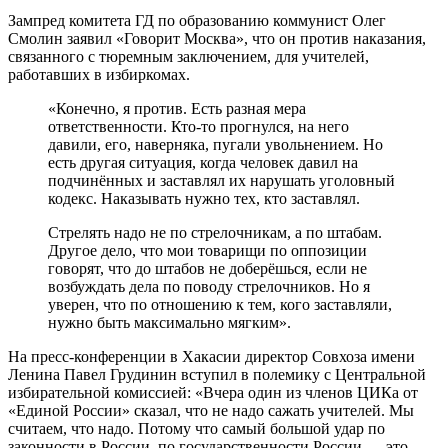
Зампред комитета ГД по образованию коммунист Олег
Смолин заявил «Говорит Москва», что он против наказания,
связанного с тюремным заключением, для учителей,
работавших в избиркомах.
«Конечно, я против. Есть разная мера
ответственности. Кто-то прогнулся, на него
давили, его, наверняка, пугали увольнением. Но
есть другая ситуация, когда человек давил на
подчинённых и заставлял их нарушать уголовный
кодекс. Наказывать нужно тех, кто заставлял.
Стрелять надо не по стрелочникам, а по штабам.
Другое дело, что мои товарищи по оппозиции
говорят, что до штабов не доберёшься, если не
возбуждать дела по поводу стрелочников. Но я
уверен, что по отношению к тем, кого заставляли,
нужно быть максимально мягким».
На пресс-конференции в Хакасии директор Совхоза имени
Ленина Павел Грудинин вступил в полемику с Центральной
избирательной комиссией: «Вчера один из членов ЦИКа от
«Единой России» сказал, что не надо сажать учителей. Мы
считаем, что надо. Потому что самый большой удар по
законности в России, по государственности России — это