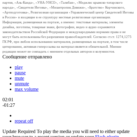
партия, «Аль-Каида», «УНА-УНСО», «Талибан», «Меджлис крымско-татарского
народа», «Свидетели Иеговы», «Мизантропик Дивижн», «Братство» Корчинского,
«Артподготовка», Религиозная организация «Управленческий центр Свидетелей Иеговы
в России» и входящие в ее структуру местные религиозные организации.
Информация, размещенная на портале, а именно: текстовые материалы, элементы
дизайна, логотипы, товарные знаки, фотографии, видео и аудио охраняются
законодательством Российской Федерации и международными нормами права и не
могут быть использованы без разрешения правообладателей. Согласно ст.ст. 1274,1275
ГК РФ, при любом использовании материалов, размещенных на портале, в том числе
цитировании, активная гиперссылка на материал является обязательной. Мнение
редакции может не совпадать с мнением отдельных авторов и колумнистов.
Сообщение отправлено
play
pause
mute
unmute
max volume
02:01
-01:27
repeat off
Update Required
To play the media you will need to either update
your browser to a recent version or update your
Flash plugin
.