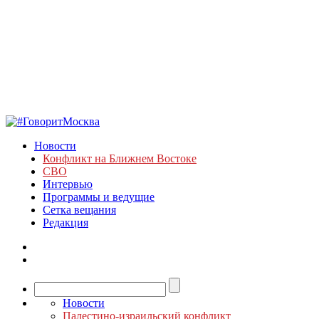
Новости
Конфликт на Ближнем Востоке
СВО
Интервью
Программы и ведущие
Сетка вещания
Редакция
Новости
Палестино-израильский конфликт