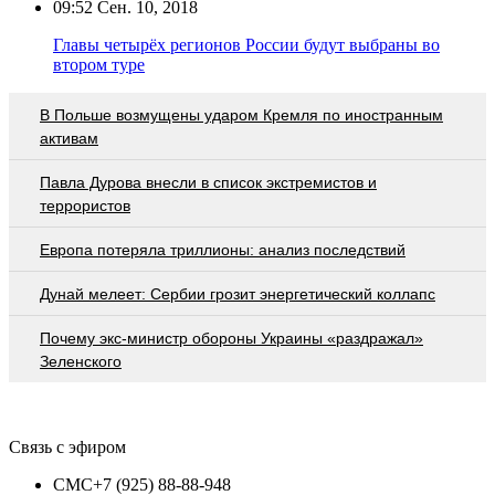
09:52
Сен. 10, 2018
Главы четырёх регионов России будут выбраны во
втором туре
В Польше возмущены ударом Кремля по иностранным
активам
Павла Дурова внесли в список экстремистов и
террористов
Европа потеряла триллионы: анализ последствий
Дунай мелеет: Сербии грозит энергетический коллапс
Почему экс-министр обороны Украины «раздражал»
Зеленского
Связь с эфиром
СМС
+7 (925) 88-88-948