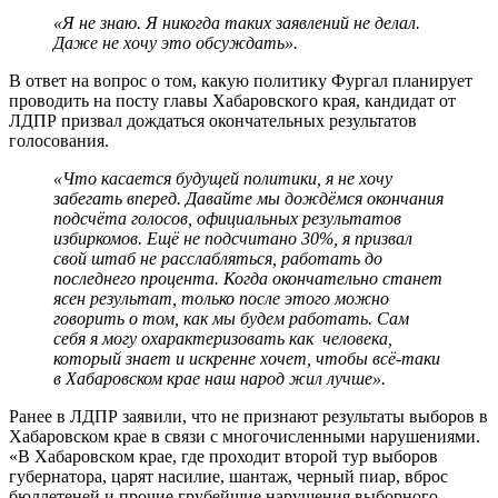
«Я не знаю. Я никогда таких заявлений не делал.
Даже не хочу это обсуждать».
В ответ на вопрос о том, какую политику Фургал планирует
проводить на посту главы Хабаровского края, кандидат от
ЛДПР призвал дождаться окончательных результатов
голосования.
«Что касается будущей политики, я не хочу
забегать вперед. Давайте мы дождёмся окончания
подсчёта голосов, официальных результатов
избиркомов. Ещё не подсчитано 30%, я призвал
свой штаб не расслабляться, работать до
последнего процента. Когда окончательно станет
ясен результат, только после этого можно
говорить о том, как мы будем работать. Сам
себя я могу охарактеризовать как человека,
который знает и
искренне
хочет, чтобы всё-таки
в Хабаровском крае наш народ жил лучше».
Ранее в ЛДПР заявили, что не признают результаты выборов в
Хабаровском крае в связи с многочисленными нарушениями.
«В Хабаровском крае, где проходит второй тур выборов
губернатора, царят насилие, шантаж, черный пиар, вброс
бюллетеней и прочие грубейшие нарушения выборного