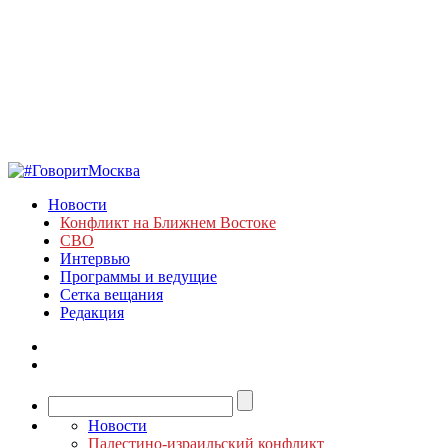
Новости
Конфликт на Ближнем Востоке
СВО
Интервью
Программы и ведущие
Сетка вещания
Редакция
Новости
Палестино-израильский конфликт