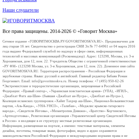
Наши слушатели
Все права защищены. 2014-2026 © «Говорит Москва»
Сетевое издание «ГОВОРИТМОСКВА.РУ/GOVORITMOSKVA.RU». Предназначено для
лиц старше 16 лет. Свидетельство о регистрации СМИ Эл № 77-64961 от 04 марта 2016
года выдано Федеральной службой по надзору в сфере связи, информационных
технологий и массовых коммуникаций (Роскомнадзор). Адрес: 123298, Москва, ул. 3-я
Хорошевская, дом 12, пом. 22. Учредитель Общество с ограниченной ответственностью
«РУ ФМ» (123298 Москва, ул. 3-я Хорошевская, дом 12, пом. 22). Доменное имя сайта
GOVORITMOSKVA.RU. Территория распространения – Российская Федерация и
зарубежные страны. Языки: русский и английский. Главный редактор Бабаян Роман
Георгиевич. Email: info@govoritmoskva.ru. Номер телефона: +7 (495) 950-62-26
*Экстремистские и террористические организации, запрещенные в Российской
Федерации: «Правый сектор», «Украинская повстанческая армия» (УПА), «ИГИЛ»,
«Джабхат Фатх аш-Шам» (бывшая «Джабхат ан-Нусра», «Джебхат ан-Нусра»),
Коалиция исламских группировок «Хайят Тахрир аш-Шам», Национал-Большевистская
партия, «Аль-Каида», «УНА-УНСО», «Талибан», «Меджлис крымско-татарского
народа», «Свидетели Иеговы», «Мизантропик Дивижн», «Братство» Корчинского,
«Артподготовка», Религиозная организация «Управленческий центр Свидетелей Иеговы
в России» и входящие в ее структуру местные религиозные организации.
Информация, размещенная на портале, а именно: текстовые материалы, элементы
дизайна, логотипы, товарные знаки, фотографии, видео и аудио охраняются
законодательством Российской Федерации и международными нормами права и не