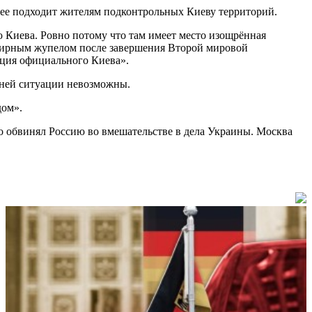
рее подходит жителям подконтрольных Киеву территорий.
ю Киева. Ровно потому что там имеет место изощрённая
семирным жупелом после завершения Второй мировой
акция официального Киева».
шней ситуации невозможны.
дом».
 обвинял Россию во вмешательстве в дела Украины. Москва