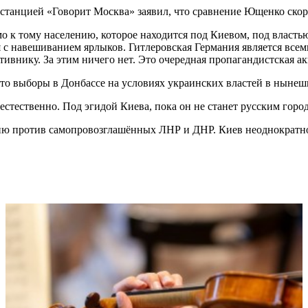
останцией «Говорит Москва» заявил, что сравнение Ющенко ско
о к тому населению, которое находится под Киевом, под власть
ия с навешиванием ярлыков. Гитлеровская Германия является в
отивнику. За этим ничего нет. Это очередная пропагандистская 
 что выборы в Донбассе на условиях украинских властей в ныне
стественно. Под эгидой Киева, пока он не станет русским горо
цию против самопровозглашённых ЛНР и ДНР. Киев неоднократно