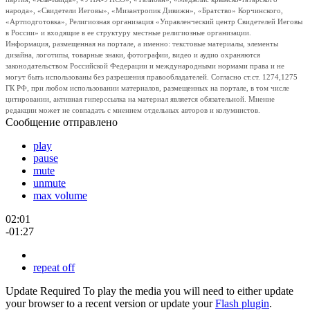
народа», «Свидетели Иеговы», «Мизантропик Дивижн», «Братство» Корчинского,
«Артподготовка», Религиозная организация «Управленческий центр Свидетелей Иеговы
в России» и входящие в ее структуру местные религиозные организации.
Информация, размещенная на портале, а именно: текстовые материалы, элементы
дизайна, логотипы, товарные знаки, фотографии, видео и аудио охраняются
законодательством Российской Федерации и международными нормами права и не
могут быть использованы без разрешения правообладателей. Согласно ст.ст. 1274,1275
ГК РФ, при любом использовании материалов, размещенных на портале, в том числе
цитировании, активная гиперссылка на материал является обязательной. Мнение
редакции может не совпадать с мнением отдельных авторов и колумнистов.
Сообщение отправлено
play
pause
mute
unmute
max volume
02:01
-01:27
repeat off
Update Required
To play the media you will need to either update
your browser to a recent version or update your
Flash plugin
.