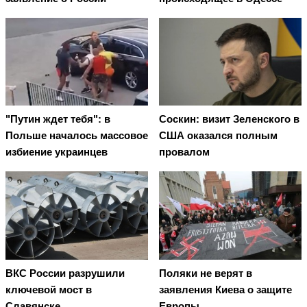
"Путин ждет тебя": в
Соскин: визит Зеленского в
Польше началось массовое
США оказался полным
избиение украинцев
провалом
ВКС России разрушили
Поляки не верят в
ключевой мост в
заявления Киева о защите
Славянске
Европы