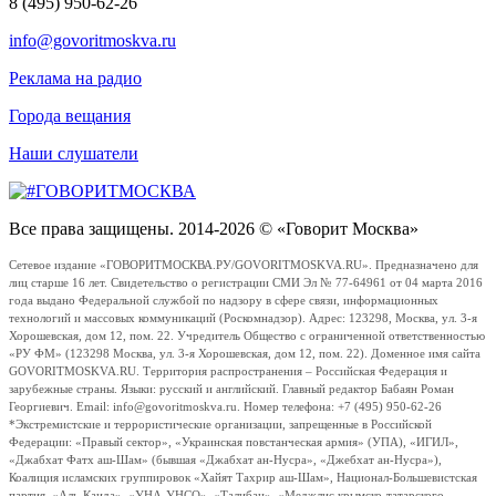
8 (495) 950-62-26
info@govoritmoskva.ru
Реклама на радио
Города вещания
Наши слушатели
Все права защищены. 2014-2026 © «Говорит Москва»
Сетевое издание «ГОВОРИТМОСКВА.РУ/GOVORITMOSKVA.RU». Предназначено для
лиц старше 16 лет. Свидетельство о регистрации СМИ Эл № 77-64961 от 04 марта 2016
года выдано Федеральной службой по надзору в сфере связи, информационных
технологий и массовых коммуникаций (Роскомнадзор). Адрес: 123298, Москва, ул. 3-я
Хорошевская, дом 12, пом. 22. Учредитель Общество с ограниченной ответственностью
«РУ ФМ» (123298 Москва, ул. 3-я Хорошевская, дом 12, пом. 22). Доменное имя сайта
GOVORITMOSKVA.RU. Территория распространения – Российская Федерация и
зарубежные страны. Языки: русский и английский. Главный редактор Бабаян Роман
Георгиевич. Email: info@govoritmoskva.ru. Номер телефона: +7 (495) 950-62-26
*Экстремистские и террористические организации, запрещенные в Российской
Федерации: «Правый сектор», «Украинская повстанческая армия» (УПА), «ИГИЛ»,
«Джабхат Фатх аш-Шам» (бывшая «Джабхат ан-Нусра», «Джебхат ан-Нусра»),
Коалиция исламских группировок «Хайят Тахрир аш-Шам», Национал-Большевистская
партия, «Аль-Каида», «УНА-УНСО», «Талибан», «Меджлис крымско-татарского