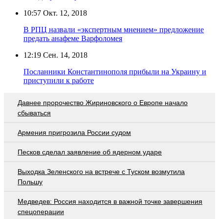
10:57
Окт. 12, 2018
В РПЦ назвали «экспертным мнением» предложение
предать анафеме Варфоломея
12:19
Сен. 14, 2018
Посланники Константинополя прибыли на Украину и
приступили к работе
Давнее пророчество Жириновского о Европе начало
сбываться
Армения пригрозила России судом
Песков сделал заявление об ядерном ударе
Выходка Зеленского на встрече с Туском возмутила
Польшу
Медведев: Россия находится в важной точке завершения
спецоперации