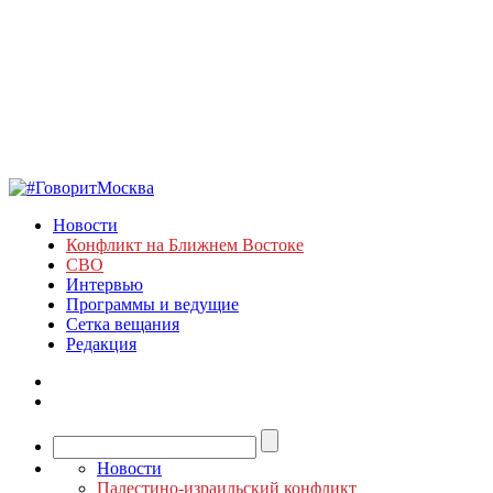
Новости
Конфликт на Ближнем Востоке
СВО
Интервью
Программы и ведущие
Сетка вещания
Редакция
Новости
Палестино-израильский конфликт