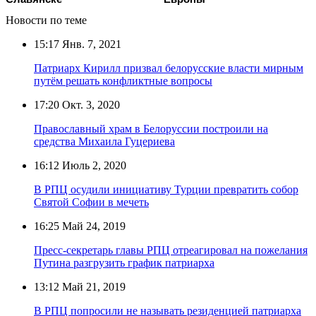
Новости по теме
15:17
Янв. 7, 2021
Патриарх Кирилл призвал белорусские власти мирным
путём решать конфликтные вопросы
17:20
Окт. 3, 2020
Православный храм в Белоруссии построили на
средства Михаила Гуцериева
16:12
Июль 2, 2020
В РПЦ осудили инициативу Турции превратить собор
Святой Софии в мечеть
16:25
Май 24, 2019
Пресс-секретарь главы РПЦ отреагировал на пожелания
Путина разгрузить график патриарха
13:12
Май 21, 2019
В РПЦ попросили не называть резиденцией патриарха