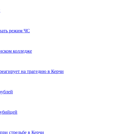
м
вать режим ЧС
нском колледже
реагирует на трагедию в Керчи
рублей
 убийцей
при стрельбе в Керчи