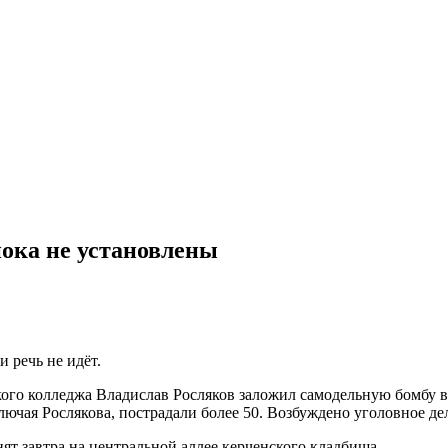
пока не установлены
 речь не идёт.
ого колледжа Владислав Росляков заложил самодельную бомбу в с
лючая Рослякова, пострадали более 50. Возбуждено уголовное де
ят завтра на центральной аллее керченского кладбища.