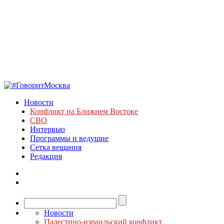
Новости
Конфликт на Ближнем Востоке
СВО
Интервью
Программы и ведущие
Сетка вещания
Редакция
Новости
Палестино-израильский конфликт