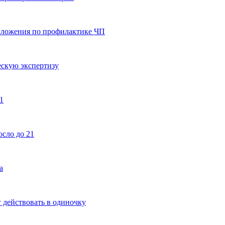
едложения по профилактике ЧП
ескую экспертизу
1
осло до 21
а
г действовать в одиночку