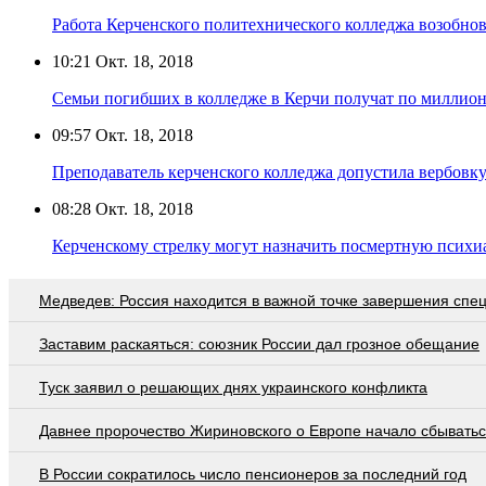
Работа Керченского политехнического колледжа возобнов
10:21
Окт. 18, 2018
Семьи погибших в колледже в Керчи получат по миллион
09:57
Окт. 18, 2018
Преподаватель керченского колледжа допустила вербовку 
08:28
Окт. 18, 2018
Керченскому стрелку могут назначить посмертную психи
Медведев: Россия находится в важной точке завершения спе
Заставим раскаяться: союзник России дал грозное обещание
Туск заявил о решающих днях украинского конфликта
Давнее пророчество Жириновского о Европе начало сбывать
В России сократилось число пенсионеров за последний год