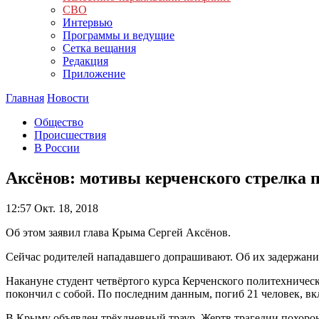
СВО
Интервью
Программы и ведущие
Сетка вещания
Редакция
Приложение
Главная
Новости
Общество
Происшествия
В России
Аксёнов: мотивы керченского стрелка 
12:57
Окт. 18, 2018
Об этом заявил глава Крыма Сергей Аксёнов.
Сейчас родителей нападавшего допрашивают. Об их задержании
Накануне студент четвёртого курса Керченского политехническ
покончил с собой. По последним данным, погиб 21 человек, вк
В Крыму объявлен трёхдневный траур. Жертв трагедии похорон