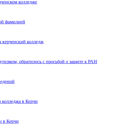
ерченском колледже
жой фамилией
а керченский колледж
утизмом, обратилось с просьбой о защите к РАН
ведений
о колледжа в Керчи
и в Керчи