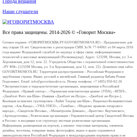
Города вещания
Наши слушатели
Все права защищены. 2014-2026 © «Говорит Москва»
Сетевое издание «ГОВОРИТМОСКВА.РУ/GOVORITMOSKVA.RU». Предназначено для
лиц старше 16 лет. Свидетельство о регистрации СМИ Эл № 77-64961 от 04 марта 2016
года выдано Федеральной службой по надзору в сфере связи, информационных
технологий и массовых коммуникаций (Роскомнадзор). Адрес: 123298, Москва, ул. 3-я
Хорошевская, дом 12, пом. 22. Учредитель Общество с ограниченной ответственностью
«РУ ФМ» (123298 Москва, ул. 3-я Хорошевская, дом 12, пом. 22). Доменное имя сайта
GOVORITMOSKVA.RU. Территория распространения – Российская Федерация и
зарубежные страны. Языки: русский и английский. Главный редактор Бабаян Роман
Георгиевич. Email: info@govoritmoskva.ru. Номер телефона: +7 (495) 950-62-26
*Экстремистские и террористические организации, запрещенные в Российской
Федерации: «Правый сектор», «Украинская повстанческая армия» (УПА), «ИГИЛ»,
«Джабхат Фатх аш-Шам» (бывшая «Джабхат ан-Нусра», «Джебхат ан-Нусра»),
Коалиция исламских группировок «Хайят Тахрир аш-Шам», Национал-Большевистская
партия, «Аль-Каида», «УНА-УНСО», «Талибан», «Меджлис крымско-татарского
народа», «Свидетели Иеговы», «Мизантропик Дивижн», «Братство» Корчинского,
«Артподготовка», Религиозная организация «Управленческий центр Свидетелей Иеговы
в России» и входящие в ее структуру местные религиозные организации.
Информация, размещенная на портале, а именно: текстовые материалы, элементы
дизайна, логотипы, товарные знаки, фотографии, видео и аудио охраняются
законодательством Российской Федерации и международными нормами права и не