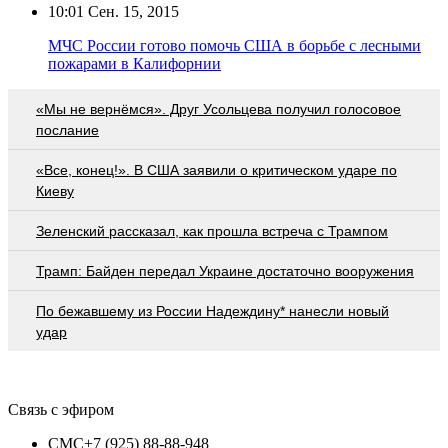
10:01
Сен. 15, 2015
МЧС России готово помочь США в борьбе с лесными
пожарами в Калифорнии
«Мы не вернёмся». Друг Усольцева получил голосовое
послание
«Все, конец!». В США заявили о критическом ударе по
Киеву
Зеленский рассказал, как прошла встреча с Трампом
Трамп: Байден передал Украине достаточно вооружения
По бежавшему из России Надеждину* нанесли новый
удар
Связь с эфиром
СМС
+7 (925) 88-88-948