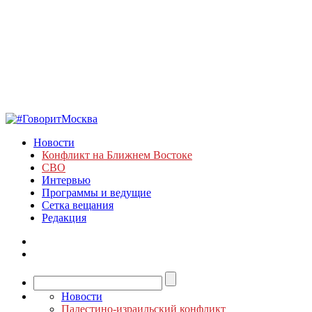
Новости
Конфликт на Ближнем Востоке
СВО
Интервью
Программы и ведущие
Сетка вещания
Редакция
Новости
Палестино-израильский конфликт