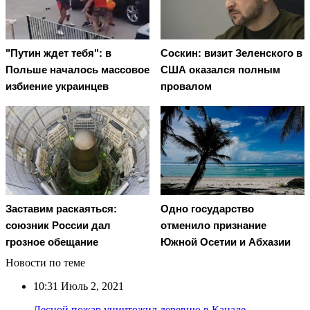
"Путин ждет тебя": в
Соскин: визит Зеленского в
Польше началось массовое
США оказался полным
избиение украинцев
провалом
Заставим раскаяться:
Одно государство
союзник России дал
отменило признание
грозное обещание
Южной Осетии и Абхазии
Новости по теме
10:31
Июль 2, 2021
Лесной пожар уничтожил деревню в Канаде