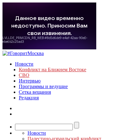
Новости
Конфликт на Ближнем Востоке
СВО
Интервью
Программы и ведущие
Сетка вещания
Редакция
Новости
Палестино-израильский конфликт