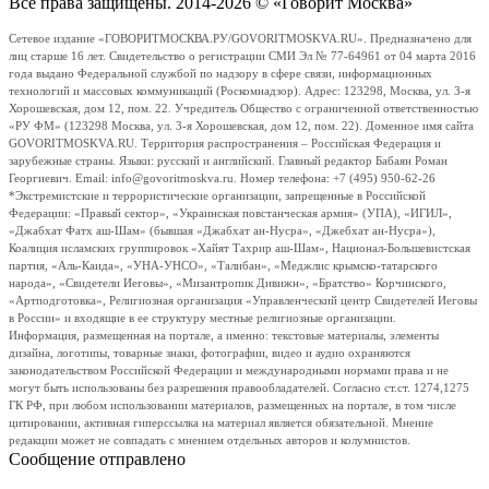
Все права защищены. 2014-2026 © «Говорит Москва»
Сетевое издание «ГОВОРИТМОСКВА.РУ/GOVORITMOSKVA.RU». Предназначено для
лиц старше 16 лет. Свидетельство о регистрации СМИ Эл № 77-64961 от 04 марта 2016
года выдано Федеральной службой по надзору в сфере связи, информационных
технологий и массовых коммуникаций (Роскомнадзор). Адрес: 123298, Москва, ул. 3-я
Хорошевская, дом 12, пом. 22. Учредитель Общество с ограниченной ответственностью
«РУ ФМ» (123298 Москва, ул. 3-я Хорошевская, дом 12, пом. 22). Доменное имя сайта
GOVORITMOSKVA.RU. Территория распространения – Российская Федерация и
зарубежные страны. Языки: русский и английский. Главный редактор Бабаян Роман
Георгиевич. Email: info@govoritmoskva.ru. Номер телефона: +7 (495) 950-62-26
*Экстремистские и террористические организации, запрещенные в Российской
Федерации: «Правый сектор», «Украинская повстанческая армия» (УПА), «ИГИЛ»,
«Джабхат Фатх аш-Шам» (бывшая «Джабхат ан-Нусра», «Джебхат ан-Нусра»),
Коалиция исламских группировок «Хайят Тахрир аш-Шам», Национал-Большевистская
партия, «Аль-Каида», «УНА-УНСО», «Талибан», «Меджлис крымско-татарского
народа», «Свидетели Иеговы», «Мизантропик Дивижн», «Братство» Корчинского,
«Артподготовка», Религиозная организация «Управленческий центр Свидетелей Иеговы
в России» и входящие в ее структуру местные религиозные организации.
Информация, размещенная на портале, а именно: текстовые материалы, элементы
дизайна, логотипы, товарные знаки, фотографии, видео и аудио охраняются
законодательством Российской Федерации и международными нормами права и не
могут быть использованы без разрешения правообладателей. Согласно ст.ст. 1274,1275
ГК РФ, при любом использовании материалов, размещенных на портале, в том числе
цитировании, активная гиперссылка на материал является обязательной. Мнение
редакции может не совпадать с мнением отдельных авторов и колумнистов.
Сообщение отправлено