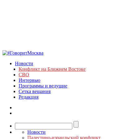
Новости
Конфликт на Ближнем Востоке
СВО
Интервью
Программы и ведущие
Сетка вещания
Редакция
Новости
Палестино-израильский конфликт