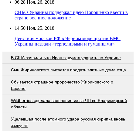
06:28
Ноя. 26, 2018
СНБО Украины поддержал идею Порошенко ввести в
стране военное положение
14:50
Ноя. 25, 2018
Действия моряков РФ в Чёрном море против ВМС
Украины назвали «терпеливыми и гуманными»
В США заявили, что Иран задумал ударить по Украине
Сын Жириновского пытается продать элитные дома отца
Сбывается страшное пророчество Жириновского о
Европе
Wildberries cделала заявление из-за ЧП во Владимирской
области
Уцелевшая после атомного удара русская скрипка вновь
зазвучит