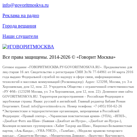
info@govoritmoskva.ru
Реклама на радио
Города вещания
Наши слушатели
Все права защищены. 2014-2026 © «Говорит Москва»
Сетевое издание «ГОВОРИТМОСКВА.РУ/GOVORITMOSKVA.RU». Предназначено для
лиц старше 16 лет. Свидетельство о регистрации СМИ Эл № 77-64961 от 04 марта 2016
года выдано Федеральной службой по надзору в сфере связи, информационных
технологий и массовых коммуникаций (Роскомнадзор). Адрес: 123298, Москва, ул. 3-я
Хорошевская, дом 12, пом. 22. Учредитель Общество с ограниченной ответственностью
«РУ ФМ» (123298 Москва, ул. 3-я Хорошевская, дом 12, пом. 22). Доменное имя сайта
GOVORITMOSKVA.RU. Территория распространения – Российская Федерация и
зарубежные страны. Языки: русский и английский. Главный редактор Бабаян Роман
Георгиевич. Email: info@govoritmoskva.ru. Номер телефона: +7 (495) 950-62-26
*Экстремистские и террористические организации, запрещенные в Российской
Федерации: «Правый сектор», «Украинская повстанческая армия» (УПА), «ИГИЛ»,
«Джабхат Фатх аш-Шам» (бывшая «Джабхат ан-Нусра», «Джебхат ан-Нусра»),
Коалиция исламских группировок «Хайят Тахрир аш-Шам», Национал-Большевистская
партия, «Аль-Каида», «УНА-УНСО», «Талибан», «Меджлис крымско-татарского
народа», «Свидетели Иеговы», «Мизантропик Дивижн», «Братство» Корчинского,