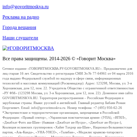
info@govoritmoskva.ru
Реклама на радио
Города вещания
Наши слушатели
Все права защищены. 2014-2026 © «Говорит Москва»
Сетевое издание «ГОВОРИТМОСКВА.РУ/GOVORITMOSKVA.RU». Предназначено для
лиц старше 16 лет. Свидетельство о регистрации СМИ Эл № 77-64961 от 04 марта 2016
года выдано Федеральной службой по надзору в сфере связи, информационных
технологий и массовых коммуникаций (Роскомнадзор). Адрес: 123298, Москва, ул. 3-я
Хорошевская, дом 12, пом. 22. Учредитель Общество с ограниченной ответственностью
«РУ ФМ» (123298 Москва, ул. 3-я Хорошевская, дом 12, пом. 22). Доменное имя сайта
GOVORITMOSKVA.RU. Территория распространения – Российская Федерация и
зарубежные страны. Языки: русский и английский. Главный редактор Бабаян Роман
Георгиевич. Email: info@govoritmoskva.ru. Номер телефона: +7 (495) 950-62-26
*Экстремистские и террористические организации, запрещенные в Российской
Федерации: «Правый сектор», «Украинская повстанческая армия» (УПА), «ИГИЛ»,
«Джабхат Фатх аш-Шам» (бывшая «Джабхат ан-Нусра», «Джебхат ан-Нусра»),
Коалиция исламских группировок «Хайят Тахрир аш-Шам», Национал-Большевистская
партия, «Аль-Каида», «УНА-УНСО», «Талибан», «Меджлис крымско-татарского