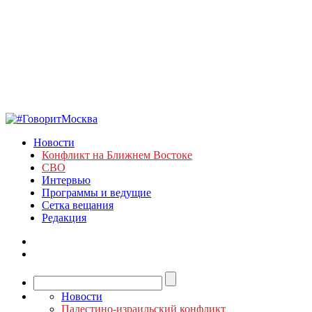
Новости
Конфликт на Ближнем Востоке
СВО
Интервью
Программы и ведущие
Сетка вещания
Редакция
Новости
Палестино-израильский конфликт