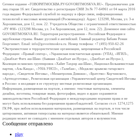
Сетевое издание «ГОВОРИТМОСКВА.РУ/GOVORITMOSKVA.RU». Предназначено для
лиц старше 16 лет. Свидетельство о регистрации СМИ Эл № 77-64961 от 04 марта 2016
года выдано Федеральной службой по надзору в сфере связи, информационных
технологий и массовых коммуникаций (Роскомнадзор). Адрес: 123298, Москва, ул. 3-я
Хорошевская, дом 12, пом. 22. Учредитель Общество с ограниченной ответственностью
«РУ ФМ» (123298 Москва, ул. 3-я Хорошевская, дом 12, пом. 22). Доменное имя сайта
GOVORITMOSKVA.RU. Территория распространения – Российская Федерация и
зарубежные страны. Языки: русский и английский. Главный редактор Бабаян Роман
Георгиевич. Email: info@govoritmoskva.ru. Номер телефона: +7 (495) 950-62-26
*Экстремистские и террористические организации, запрещенные в Российской
Федерации: «Правый сектор», «Украинская повстанческая армия» (УПА), «ИГИЛ»,
«Джабхат Фатх аш-Шам» (бывшая «Джабхат ан-Нусра», «Джебхат ан-Нусра»),
Коалиция исламских группировок «Хайят Тахрир аш-Шам», Национал-Большевистская
партия, «Аль-Каида», «УНА-УНСО», «Талибан», «Меджлис крымско-татарского
народа», «Свидетели Иеговы», «Мизантропик Дивижн», «Братство» Корчинского,
«Артподготовка», Религиозная организация «Управленческий центр Свидетелей Иеговы
в России» и входящие в ее структуру местные религиозные организации.
Информация, размещенная на портале, а именно: текстовые материалы, элементы
дизайна, логотипы, товарные знаки, фотографии, видео и аудио охраняются
законодательством Российской Федерации и международными нормами права и не
могут быть использованы без разрешения правообладателей. Согласно ст.ст. 1274,1275
ГК РФ, при любом использовании материалов, размещенных на портале, в том числе
цитировании, активная гиперссылка на материал является обязательной. Мнение
редакции может не совпадать с мнением отдельных авторов и колумнистов.
Сообщение отправлено
play