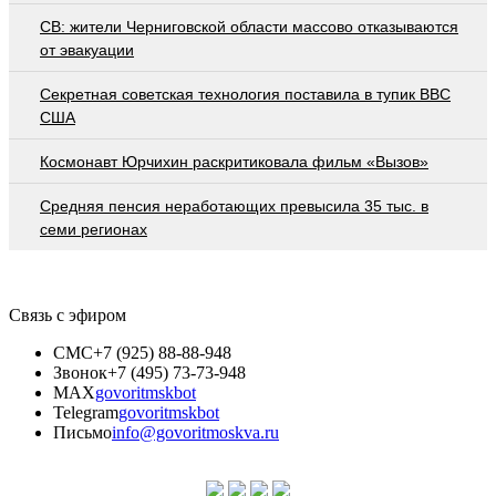
СВ: жители Черниговской области массово отказываются
от эвакуации
Секретная советская технология поставила в тупик ВВС
США
Космонавт Юрчихин раскритиковала фильм «Вызов»
Средняя пенсия неработающих превысила 35 тыс. в
семи регионах
Связь с эфиром
СМС
+7 (925) 88-88-948
Звонок
+7 (495) 73-73-948
MAX
govoritmskbot
Telegram
govoritmskbot
Письмо
info@govoritmoskva.ru