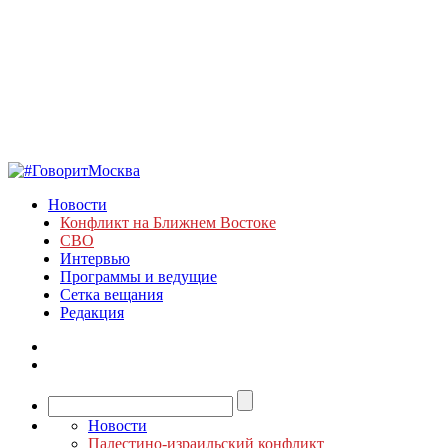
Новости
Конфликт на Ближнем Востоке
СВО
Интервью
Программы и ведущие
Сетка вещания
Редакция
Новости
Палестино-израильский конфликт