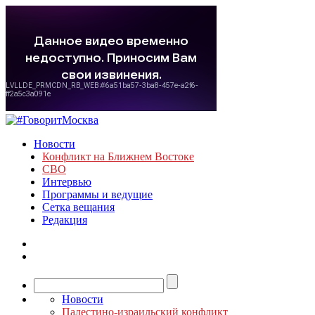
Новости
Конфликт на Ближнем Востоке
СВО
Интервью
Программы и ведущие
Сетка вещания
Редакция
Новости
Палестино-израильский конфликт