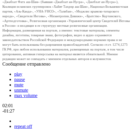
«Джабхат Фатх аш-Шам» (бывшая «Джабхат ан-Нусра», «Джебхат ан-Нусра»),
Коалиция исламских группировок «Хайят Тахрир аш-Шам», Национал-Большевистская
партия, «Аль-Каида», «УНА-УНСО», «Талибан», «Меджлис крымско-татарского
народа», «Свидетели Иеговы», «Мизантропик Дивижн», «Братство» Корчинского,
«Артподготовка», Религиозная организация «Управленческий центр Свидетелей Иеговы
в России» и входящие в ее структуру местные религиозные организации.
Информация, размещенная на портале, а именно: текстовые материалы, элементы
дизайна, логотипы, товарные знаки, фотографии, видео и аудио охраняются
законодательством Российской Федерации и международными нормами права и не
могут быть использованы без разрешения правообладателей. Согласно ст.ст. 1274,1275
ГК РФ, при любом использовании материалов, размещенных на портале, в том числе
цитировании, активная гиперссылка на материал является обязательной. Мнение
редакции может не совпадать с мнением отдельных авторов и колумнистов.
Сообщение отправлено
play
pause
mute
unmute
max volume
02:01
-01:27
repeat off