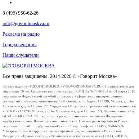
8 (495) 950-62-26
info@govoritmoskva.ru
Реклама на радио
Города вещания
Наши слушатели
Все права защищены. 2014-2026 © «Говорит Москва»
Сетевое издание «ГОВОРИТМОСКВА.РУ/GOVORITMOSKVA.RU». Предназначено для
лиц старше 16 лет. Свидетельство о регистрации СМИ Эл № 77-64961 от 04 марта 2016
года выдано Федеральной службой по надзору в сфере связи, информационных
технологий и массовых коммуникаций (Роскомнадзор). Адрес: 123298, Москва, ул. 3-я
Хорошевская, дом 12, пом. 22. Учредитель Общество с ограниченной ответственностью
«РУ ФМ» (123298 Москва, ул. 3-я Хорошевская, дом 12, пом. 22). Доменное имя сайта
GOVORITMOSKVA.RU. Территория распространения – Российская Федерация и
зарубежные страны. Языки: русский и английский. Главный редактор Бабаян Роман
Георгиевич. Email: info@govoritmoskva.ru. Номер телефона: +7 (495) 950-62-26
*Экстремистские и террористические организации, запрещенные в Российской
Федерации: «Правый сектор», «Украинская повстанческая армия» (УПА), «ИГИЛ»,