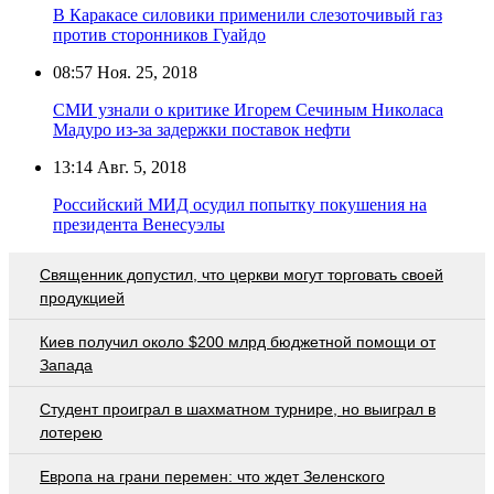
В Каракасе силовики применили слезоточивый газ
против сторонников Гуайдо
08:57
Ноя. 25, 2018
СМИ узнали о критике Игорем Сечиным Николаса
Мадуро из-за задержки поставок нефти
13:14
Авг. 5, 2018
Российский МИД осудил попытку покушения на
президента Венесуэлы
Священник допустил, что церкви могут торговать своей
продукцией
Киев получил около $200 млрд бюджетной помощи от
Запада
Студент проиграл в шахматном турнире, но выиграл в
лотерею
Европа на грани перемен: что ждет Зеленского