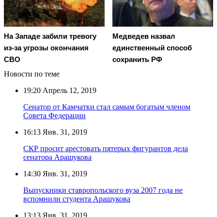
На Западе забили тревогу
Медведев назвал
из-за угрозы окончания
единственный способ
СВО
сохранить РФ
Новости по теме
19:20
Апрель 12, 2019
Сенатор от Камчатки стал самым богатым членом
Совета Федерации
16:13
Янв. 31, 2019
СКР просит арестовать пятерых фигурантов дела
сенатора Арашукова
14:30
Янв. 31, 2019
Выпускники ставропольского вуза 2007 года не
вспомнили студента Арашукова
13:13
Янв. 31, 2019