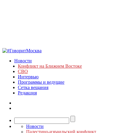
Новости
Конфликт на Ближнем Востоке
СВО
Интервью
Программы и ведущие
Сетка вещания
Редакция
Новости
Палестино-израильский конфликт