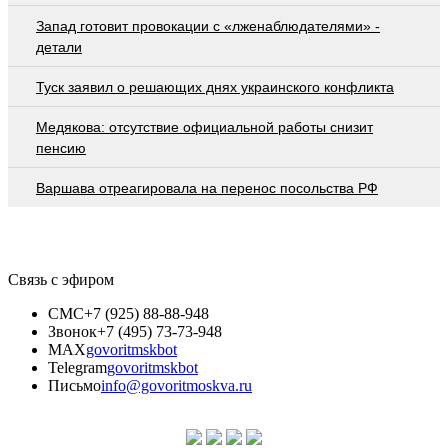
Запад готовит провокации с «лженаблюдателями» -
детали
Туск заявил о решающих днях украинского конфликта
Медякова: отсутствие официальной работы снизит
пенсию
Варшава отреагировала на перенос посольства РФ
Связь с эфиром
СМС
+7 (925) 88-88-948
Звонок
+7 (495) 73-73-948
MAX
govoritmskbot
Telegram
govoritmskbot
Письмо
info@govoritmoskva.ru