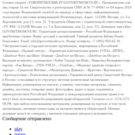
Сетевое издание «ГОВОРИТМОСКВА.РУ/GOVORITMOSKVA.RU». Предназначено для
лиц старше 16 лет. Свидетельство о регистрации СМИ Эл № 77-64961 от 04 марта 2016
года выдано Федеральной службой по надзору в сфере связи, информационных
технологий и массовых коммуникаций (Роскомнадзор). Адрес: 123298, Москва, ул. 3-я
Хорошевская, дом 12, пом. 22. Учредитель Общество с ограниченной ответственностью
«РУ ФМ» (123298 Москва, ул. 3-я Хорошевская, дом 12, пом. 22). Доменное имя сайта
GOVORITMOSKVA.RU. Территория распространения – Российская Федерация и
зарубежные страны. Языки: русский и английский. Главный редактор Бабаян Роман
Георгиевич. Email: info@govoritmoskva.ru. Номер телефона: +7 (495) 950-62-26
*Экстремистские и террористические организации, запрещенные в Российской
Федерации: «Правый сектор», «Украинская повстанческая армия» (УПА), «ИГИЛ»,
«Джабхат Фатх аш-Шам» (бывшая «Джабхат ан-Нусра», «Джебхат ан-Нусра»),
Коалиция исламских группировок «Хайят Тахрир аш-Шам», Национал-Большевистская
партия, «Аль-Каида», «УНА-УНСО», «Талибан», «Меджлис крымско-татарского
народа», «Свидетели Иеговы», «Мизантропик Дивижн», «Братство» Корчинского,
«Артподготовка», Религиозная организация «Управленческий центр Свидетелей Иеговы
в России» и входящие в ее структуру местные религиозные организации.
Информация, размещенная на портале, а именно: текстовые материалы, элементы
дизайна, логотипы, товарные знаки, фотографии, видео и аудио охраняются
законодательством Российской Федерации и международными нормами права и не
могут быть использованы без разрешения правообладателей. Согласно ст.ст. 1274,1275
ГК РФ, при любом использовании материалов, размещенных на портале, в том числе
цитировании, активная гиперссылка на материал является обязательной. Мнение
редакции может не совпадать с мнением отдельных авторов и колумнистов.
Сообщение отправлено
play
pause